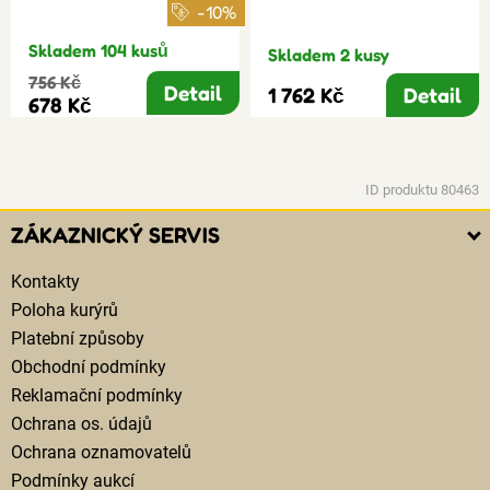
-10%
Skladem 104 kusů
Skladem 2 kusy
756 Kč
Detail
1 762 Kč
Detail
678 Kč
ID produktu 80463
ZÁKAZNICKÝ SERVIS
Kontakty
Poloha kurýrů
Platební způsoby
Obchodní podmínky
Reklamační podmínky
Ochrana os. údajů
Ochrana oznamovatelů
Podmínky aukcí