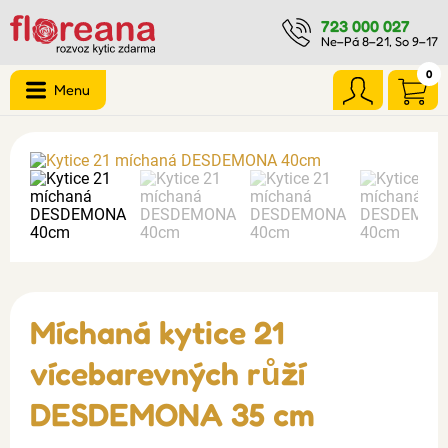
723 000 027
Ne–Pá 8–21, So 9–17
0
Menu
Míchaná kytice 21
vícebarevných růží
DESDEMONA 35 cm