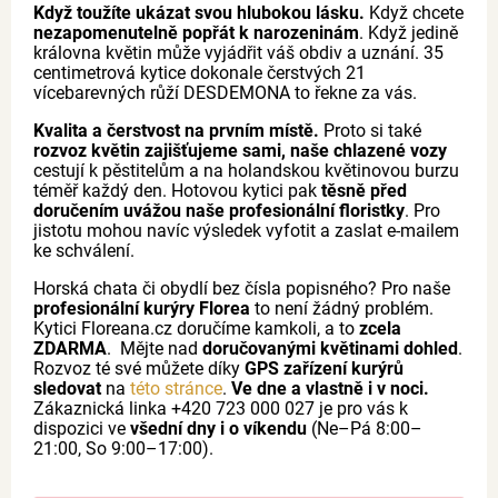
Když toužíte ukázat svou hlubokou lásku.
Když chcete
nezapomenutelně popřát k narozeninám
. Když jedině
královna květin může vyjádřit váš obdiv a uznání. 35
centimetrová kytice dokonale čerstvých 21
vícebarevných růží DESDEMONA to řekne za vás.
Kvalita a čerstvost na prvním místě.
Proto si také
rozvoz květin zajišťujeme sami, naše chlazené vozy
cestují k pěstitelům a na holandskou květinovou burzu
téměř každý den. Hotovou kytici pak
těsně před
doručením uvážou naše profesionální floristky
. Pro
jistotu mohou navíc výsledek vyfotit a zaslat e-mailem
ke schválení.
Horská chata či obydlí bez čísla popisného? Pro naše
profesionální kurýry Florea
to není žádný problém.
Kytici Floreana.cz doručíme kamkoli, a to
zcela
ZDARMA
. Mějte nad
doručovanými květinami dohled
.
Rozvoz té své můžete díky
GPS zařízení kurýrů
sledovat
na
této stránce
.
Ve dne a vlastně i v noci.
Zákaznická linka +420 723 000 027 je pro vás k
dispozici ve
všední dny i o víkendu
(Ne–Pá 8:00–
21:00, So 9:00–17:00).