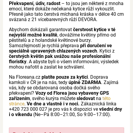
Překvapení, údiv, radost
– to jsou jen některé z mnoha
emocí, které dokáže nečekaná kytice růží vykouzlit.
Přesně jako tato čerstvá míchaná kráska v délce 40 cm
svázaná z 21 vícebarevných růží DEVORA.
Abychom dokázali garantovat
čerstvost kytice v té
nejvyšší možné kvalitě
, dovážíme květiny přímo od
pěstitelů a z holandské květinové burzy.
Samozřejmostí je rychlá přeprava
při doručení ve
speciálně upravených chlazených vozech
. Kytici z
čerstvých květin pak uvážou naše profesionální
floristky
. A abyste byli o všem informováni, výsledek
mohou nafotit a zaslat ke schválení.
Na Floreana.cz
platíte pouze za kytici
. Doprava
kamkoli v ČR je na nás, tedy
úplně ZDARMA
. Zajímá
vás, kdy se obdarovaná osoba dočká svého
překvapení?
Vozy od Florea jsou vybaveny GPS
zařízením
, svého kurýra můžete
sledovat
na
této
stránce
.
Ve dne a vlastně i v noci.
Zákaznická linka
+420 723 000 027 je pro vás k dispozici ve
všední dny
i o víkendu
(Ne–Pá 8:00–21:00, So 9:00–17:00).