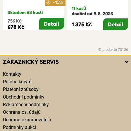
-10%
11 kusů
Skladem 63 kusů
dodání od 9. 8. 2026
756 Kč
Detail
1 375 Kč
Detail
678 Kč
ID produktu 70136
ZÁKAZNICKÝ SERVIS
Kontakty
Poloha kurýrů
Platební způsoby
Obchodní podmínky
Reklamační podmínky
Ochrana os. údajů
Ochrana oznamovatelů
Podmínky aukcí