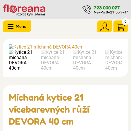
723 000 027
Ne–Pá 8–21, So 9–17
0
Menu
Míchaná kytice 21
vícebarevných růží
DEVORA 40 cm