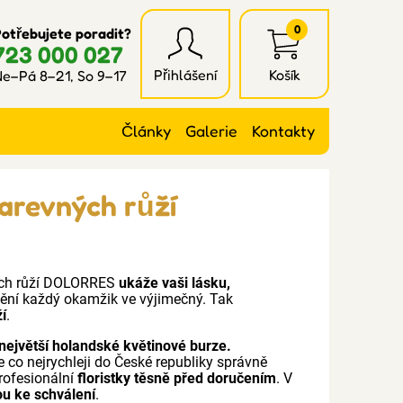
0
otřebujete poradit?
723 000 027
Přihlášení
Košík
e–Pá 8–21, So 9–17
Články
Galerie
Kontakty
barevných růží
ných růží DOLORRES
ukáže vaši lásku,
mění každý okamžik ve výjimečný. Tak
ží
.
největší holandské květinové burze.
e co nejrychleji do České republiky správně
rofesionální
floristky těsně před doručením
. V
ou ke schválení
.