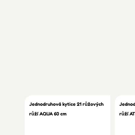
Jednodruhová kytice 21 růžových
Jednod
růží AQUA 60 cm
růží A