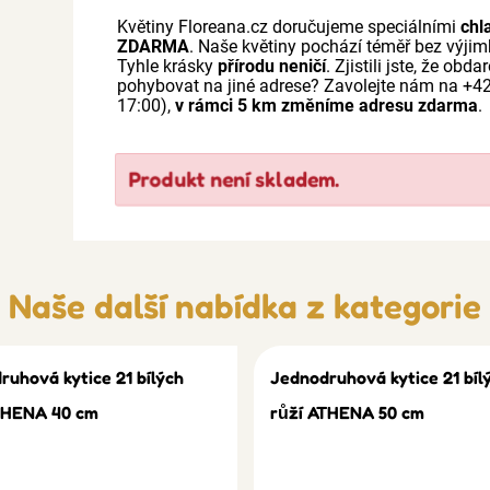
Květiny Floreana.cz doručujeme speciálními
chl
ZDARMA
. Naše květiny pochází téměř bez výji
Tyhle krásky
přírodu neničí
. Zjistili jste, že o
pohybovat na jiné adrese? Zavolejte nám na +
17:00),
v rámci 5 km změníme adresu zdarma
.
Produkt není skladem.
Naše další nabídka z kategorie
ruhová kytice 21 bílých
Jednodruhová kytice 21 bíl
THENA 40 cm
růží ATHENA 50 cm