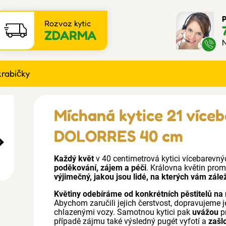
P
Rozvoz kytic
ZDARMA
N
krabičky
Míchaná kytice 21 více
DOLORRES 40 cm
Každý květ
v 40 centimetrová kytici vícebarev
poděkování, zájem a péči
. Královna květin pro
výjimečný, jakou jsou lidé, na kterých vám zále
Květiny odebíráme od konkrétních pěstitelů na 
Abychom zaručili jejich čerstvost, dopravujeme j
chlazenými vozy. Samotnou kytici pak
uvážou
p
případě zájmu také výsledný pugét vyfotí a
zašl