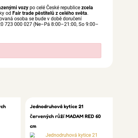
azenými vozy
po celé České republice
zcela
mky od
Fair trade pěstitelů z celého světa
.
bdarovaná osoba se bude v době doručení
420 723 000 027 (Ne–Pá 8:00–21:00, So 9:00–
ých
Jednodruhová kytice 21
červených růží MADAM RED 60
cm