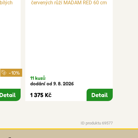
-10%
11 kusů
dodání od 9. 8. 2026
Detail
1 375 Kč
Detail
ID produktu 69577