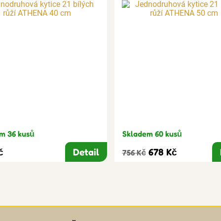
m 36 kusů
Skladem 60 kusů
č
Detail
678 Kč
756 Kč