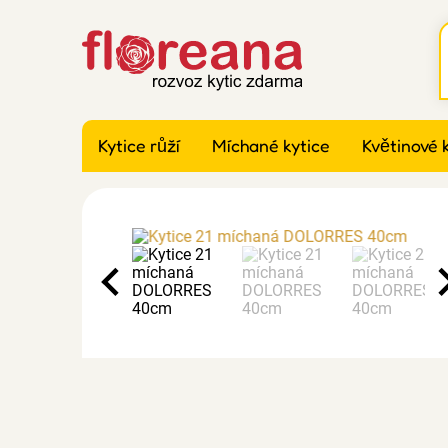
Kytice růží
Míchané kytice
Květinové 