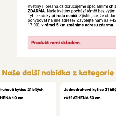
Květiny Floreana.cz doručujeme speciálními
chl
ZDARMA
. Naše květiny pochází téměř bez výji
Tyhle krásky
přírodu neničí
. Zjistili jste, že o
pohybovat na jiné adrese? Zavolejte nám na +
17:00),
v rámci 5 km změníme adresu zdarma
.
Produkt není skladem.
Naše další nabídka z kategorie
ruhová kytice 21 bílých
Jednodruhová kytice 21 bíl
THENA 40 cm
růží ATHENA 50 cm