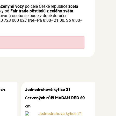
azenými vozy
po celé České republice
zcela
mky od
Fair trade pěstitelů z celého světa
.
bdarovaná osoba se bude v době doručení
420 723 000 027 (Ne–Pá 8:00–21:00, So 9:00–
ých
Jednodruhová kytice 21
červených růží MADAM RED 60
cm