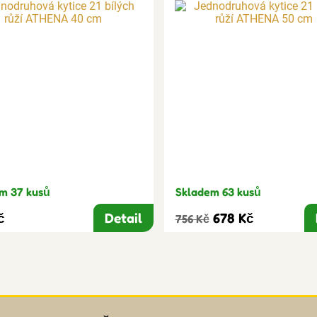
m 37 kusů
Skladem 63 kusů
č
Detail
678 Kč
756 Kč