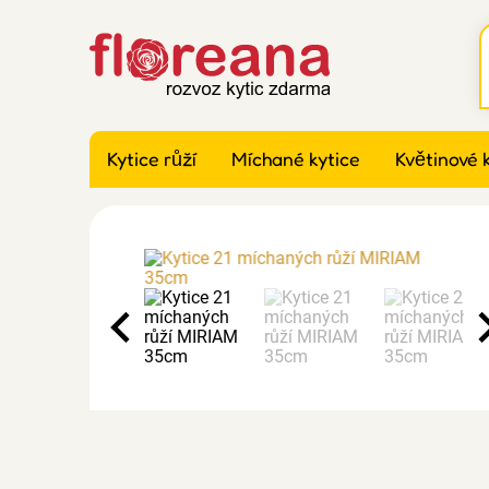
Kytice růží
Míchané kytice
Květinové 