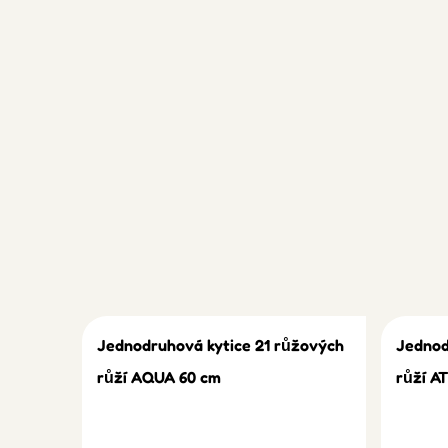
Jednodruhová kytice 21 růžových
Jednod
růží AQUA 60 cm
růží A