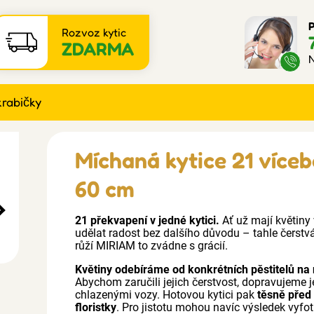
P
Rozvoz kytic
ZDARMA
N
krabičky
Míchaná kytice 21 více
60 cm
21 překvapení v jedné kytici.
Ať už mají květiny
udělat radost bez dalšího důvodu – tahle čerstv
růží MIRIAM to zvádne s grácií.
Květiny odebíráme od konkrétních pěstitelů na 
Abychom zaručili jejich čerstvost, dopravujeme j
chlazenými vozy. Hotovou kytici pak
těsně před
floristky
. Pro jistotu mohou navíc výsledek vyfot