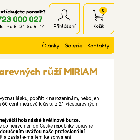
0
otřebujete poradit?
723 000 027
Přihlášení
Košík
e–Pá 8–21, So 9–17
Články
Galerie
Kontakty
barevných růží MIRIAM
 vyznat lásku, popřát k narozeninám, nebo jen
á 60 centimetrová kráska z 21 vícebarevných
největší holandské květinové burze.
e co nejrychleji do České republiky správně
 doručením uvážou naše profesionální
it a zaslat e-mailem ke schválení.