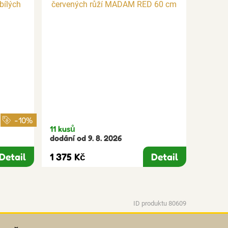
-10%
11 kusů
dodání od 9. 8. 2026
Detail
1 375 Kč
Detail
ID produktu 80609