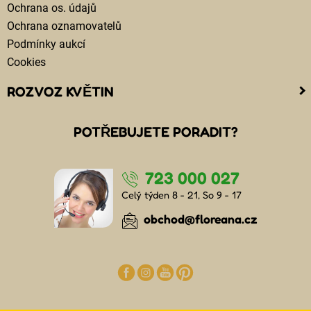
Ochrana os. údajů
Ochrana oznamovatelů
Podmínky aukcí
Cookies
ROZVOZ KVĚTIN
Kam doručujeme květiny
POTŘEBUJETE PORADIT?
Cena za doručení květin
Rozvoz květin chlazenými vozy
723 000 027
Doručení květin sledujete online
Kdo jsou lidé, kteří doručují kytice
Celý týden 8 - 21, So 9 - 17
Odkud květiny doručujeme
obchod@floreana.cz