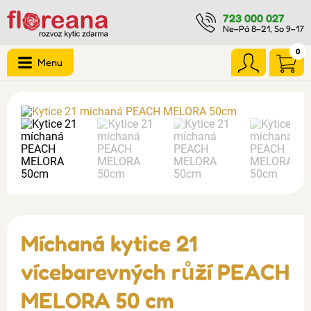
723 000 027
Ne–Pá 8–21, So 9–17
0
Menu
Míchaná kytice 21
vícebarevných růží PEACH
MELORA 50 cm