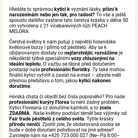
Hledáte tu správnou
kytici k
vyznání lásky,
přání k
narozeninám nebo jen tak, pro radost?
To vše a ještě
spoustu dalšího zastane tato čerstvá kráska v délce 50
cm vytvořena z 21 vícebarevných růží PEACH
MELORA.
Čerstvé květiny k nám putují z největší holandské
květinové burzy i přímo od pěstitelů. Aby se k
obdarovaným dostaly co
nejčerstvější
,
rozvážíme
je
několikrát týdně speciálními
vozy chlazenými na
ideální teplotu
. O vazbu se těsně před doručením
postarají naše
profesionální floristky
. Ty také mohou
finální kytici vyfotit a zaslat na e-mail – abyste měli
přesnou představu o tom, jakou
kytici nakonec
doručíme
.
Horská chata či obydlí bez čísla popisného? Pro naše
profesionální kurýry Florea
to není žádný problém.
Kytici Floreana.cz doručíme kamkoli, a to
zcela
ZDARMA
. Naše květiny pochází téměř bez výjimky od
Fair trade pěstitelů z celého světa
. Tyhle krásky
přírodu neničí
. Zjistili jste, že obdarovaná osoba se
bude v době doručení pohybovat na jiné adrese?
Zavolejte nám na +420 723 000 027 (Ne–Pá 8:00–