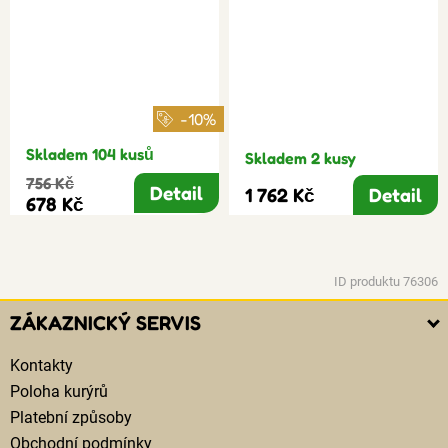
-10%
Skladem 104 kusů
Skladem 2 kusy
756 Kč
Detail
1 762 Kč
Detail
678 Kč
ID produktu 76306
ZÁKAZNICKÝ SERVIS
Kontakty
Poloha kurýrů
Platební způsoby
Obchodní podmínky