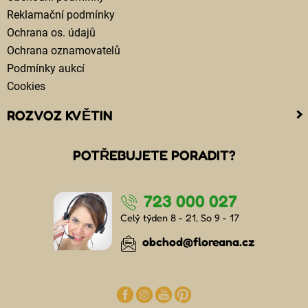
Reklamační podmínky
Ochrana os. údajů
Ochrana oznamovatelů
Podmínky aukcí
Cookies
ROZVOZ KVĚTIN
Kam doručujeme květiny
POTŘEBUJETE PORADIT?
Cena za doručení květin
Rozvoz květin chlazenými vozy
723 000 027
Doručení květin sledujete online
Kdo jsou lidé, kteří doručují kytice
Celý týden 8 - 21, So 9 - 17
Odkud květiny doručujeme
obchod@floreana.cz