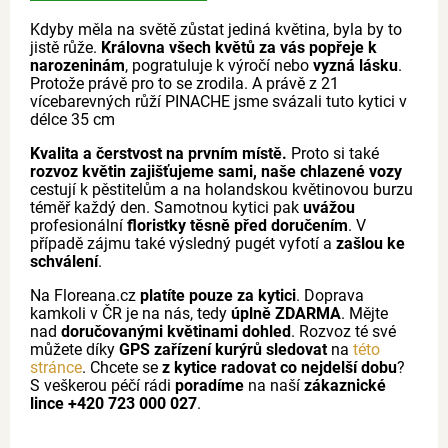
Kdyby měla na světě zůstat jediná květina, byla by to
jistě růže.
Královna všech květů za vás popřeje k
narozeninám
, pogratuluje k výročí nebo
vyzná lásku
.
Protože právě pro to se zrodila. A právě z 21
vícebarevných růží PINACHE jsme svázali tuto kytici v
délce 35 cm
Kvalita a čerstvost na prvním místě.
Proto si také
rozvoz květin zajišťujeme sami, naše chlazené vozy
cestují k pěstitelům a na holandskou květinovou burzu
téměř každý den. Samotnou kytici pak
uvážou
profesionální
floristky těsně před doručením
. V
případě zájmu také výsledný pugét vyfotí a
zašlou ke
schválení
.
Na Floreana.cz
platíte pouze za kytici
. Doprava
kamkoli v ČR je na nás, tedy
úplně ZDARMA
. Mějte
nad
doručovanými květinami dohled
. Rozvoz té své
můžete díky
GPS zařízení kurýrů sledovat
na
této
stránce
. Chcete se
z kytice radovat co nejdelší dobu
?
S veškerou péčí rádi
poradíme
na naší
zákaznické
lince +420 723 000 027
.