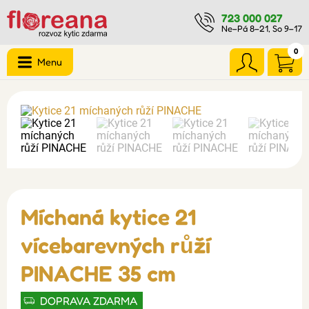
723 000 027
Ne–Pá 8–21, So 9–17
0
Menu
Míchaná kytice 21
vícebarevných růží
PINACHE 35 cm
DOPRAVA ZDARMA