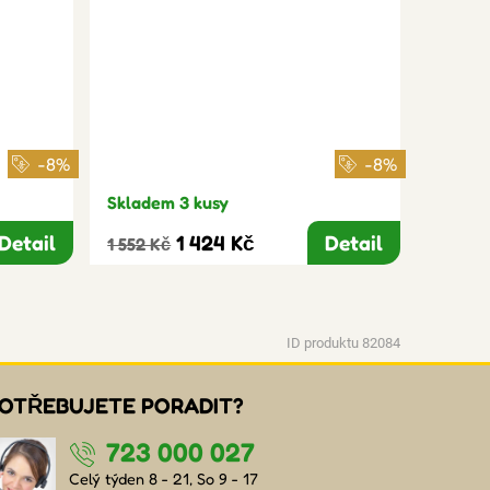
-8%
-8%
Skladem 3 kusy
Detail
1 424 Kč
Detail
1 552 Kč
ID produktu 82084
OTŘEBUJETE PORADIT?
723 000 027
Celý týden 8 - 21, So 9 - 17