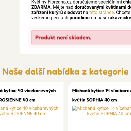
Květiny Floreana.cz doručujeme speciálními
chl
ZDARMA
. Mějte nad
doručovanými květinami d
zařízení kurýrů sledovat
na
této stránce
. Chcete
veškerou péčí rádi
poradíme
na naší
zákaznické
Produkt není skladem.
Naše další nabídka z kategorie
á kytice 40 vícebarevných
Míchaná kytice 14 vícebare
 ROSIENNE 40 cm
květin SOPHIA 40 cm