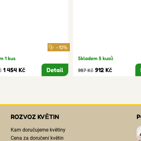
-10%
m 1 kus
Skladem 5 kusů
1 454 Kč
Detail
912 Kč
č
987 Kč
ROZVOZ KVĚTIN
P
Kam doručujeme květiny
Cena za doručení květin