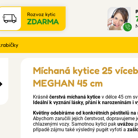
P
Rozvoz kytic
ZDARMA
N
krabičky
Míchaná kytice 25 více
MEGHAN 45 cm
Krásně
čerstvá míchaná kytice
v délce 45 cm s
Ideální k vyznání lásky, přání k narozeninám i v
Květiny odebíráme od konkrétních pěstitelů na 
Abychom zaručili jejich čerstvost, dopravujeme j
chlazenými vozy. Samotnou kytici pak
uvážou
p
případě zájmu také výsledný pugét vyfotí a
zašl