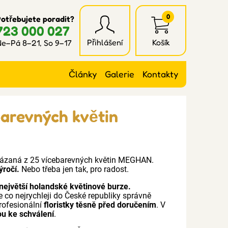
0
otřebujete poradit?
723 000 027
Přihlášení
Košík
e–Pá 8–21, So 9–17
Články
Galerie
Kontakty
barevných květin
vázaná z 25 vícebarevných květin MEGHAN.
ýročí.
Nebo třeba jen tak, pro radost.
největší holandské květinové burze.
e co nejrychleji do České republiky správně
rofesionální
floristky těsně před doručením
. V
ou ke schválení
.