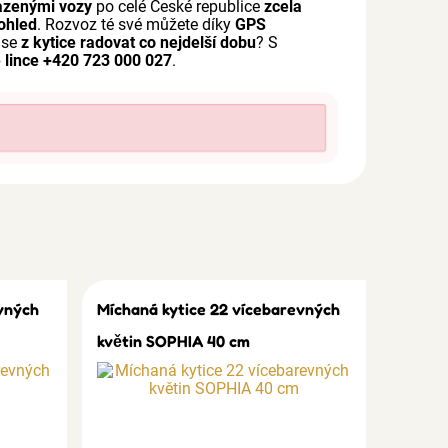
azenými vozy
po celé České republice
zcela
ohled
. Rozvoz té své můžete díky
GPS
 se
z kytice radovat co nejdelší dobu
? S
 lince +420 723 000 027
.
vných
Míchaná kytice 22 vícebarevných
květin SOPHIA 40 cm