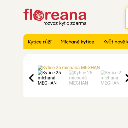
Kytice růží
Míchané kytice
Květinové 