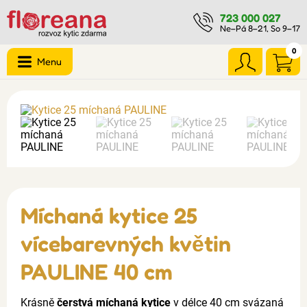
723 000 027
Ne–Pá 8–21, So 9–17
0
Menu
Míchaná kytice 25
vícebarevných květin
PAULINE 40 cm
Krásně
čerstvá míchaná kytice
v délce 40 cm svázaná