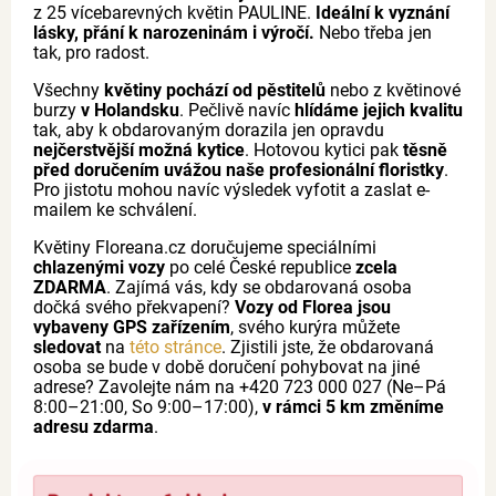
z 25 vícebarevných květin PAULINE.
Ideální k vyznání
lásky, přání k narozeninám i výročí.
Nebo třeba jen
tak, pro radost.
Všechny
květiny pochází od pěstitelů
nebo z květinové
burzy
v Holandsku
. Pečlivě navíc
hlídáme jejich kvalitu
tak, aby k obdarovaným dorazila jen opravdu
nejčerstvější možná kytice
. Hotovou kytici pak
těsně
před doručením uvážou naše profesionální floristky
.
Pro jistotu mohou navíc výsledek vyfotit a zaslat e-
mailem ke schválení.
Květiny Floreana.cz doručujeme speciálními
chlazenými vozy
po celé České republice
zcela
ZDARMA
. Zajímá vás, kdy se obdarovaná osoba
dočká svého překvapení?
Vozy od Florea jsou
vybaveny GPS zařízením
, svého kurýra můžete
sledovat
na
této stránce
. Zjistili jste, že obdarovaná
osoba se bude v době doručení pohybovat na jiné
adrese? Zavolejte nám na +420 723 000 027 (Ne–Pá
8:00–21:00, So 9:00–17:00),
v rámci 5 km změníme
adresu zdarma
.