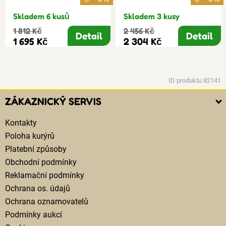
Skladem 6 kusů
Skladem 3 kusy
1 812 Kč
2 456 Kč
Detail
Detail
1 695 Kč
2 304 Kč
ID produktu 82141
ZÁKAZNICKÝ SERVIS
Kontakty
Poloha kurýrů
Platební způsoby
Obchodní podmínky
Reklamační podmínky
Ochrana os. údajů
Ochrana oznamovatelů
Podmínky aukcí