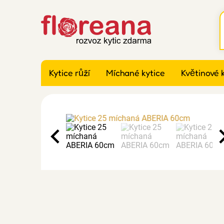
Kytice růží
Míchané kytice
Květinové 