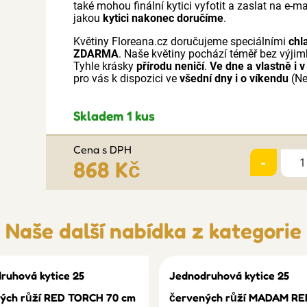
také mohou finální kytici vyfotit a zaslat na e-
jakou
kytici nakonec doručíme
.
Květiny Floreana.cz doručujeme speciálními
chl
ZDARMA
. Naše květiny pochází téměř bez výji
Tyhle krásky
přírodu neničí
.
Ve dne a vlastně i v
pro vás k dispozici ve
všední dny i o víkendu
(Ne
Skladem 1 kus
Cena s DPH
-
868 Kč
Naše další nabídka z kategorie
ruhová kytice 25
Jednodruhová kytice 25
ých růží RED TORCH 70 cm
červených růží MADAM RE