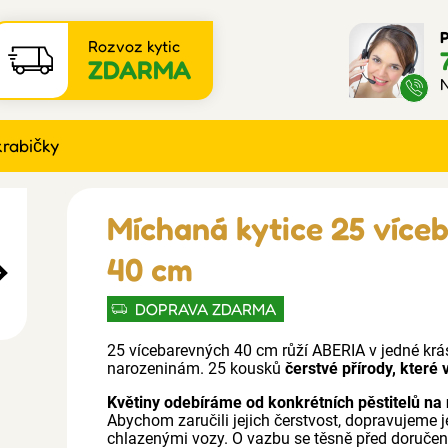
P
Rozvoz kytic
ZDARMA
N
krabičky
Míchaná kytice 25 více
40 cm
DOPRAVA ZDARMA
25 vícebarevných 40 cm růží ABERIA v jedné krásn
narozeninám. 25 kousků
čerstvé přírody, které
Květiny odebíráme od konkrétních pěstitelů na 
Abychom zaručili jejich čerstvost, dopravujeme j
chlazenými vozy. O vazbu se těsně před doruče