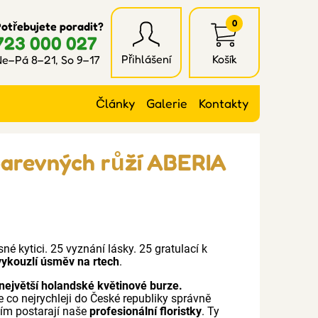
0
otřebujete poradit?
723 000 027
Přihlášení
Košík
e–Pá 8–21, So 9–17
Články
Galerie
Kontakty
barevných růží ABERIA
é kytici. 25 vyznání lásky. 25 gratulací k
 vykouzlí úsměv na rtech
.
největší holandské květinové burze.
e co nejrychleji do České republiky správně
ním postarají naše
profesionální floristky
. Ty