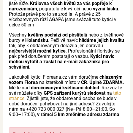
jistě růže.
Královna všech květů za vás popřeje k
narozeninám
, pogratuluje k výročí nebo
vyzná lásku
.
Protože právě pro to se zrodila. A právě z 25
vícebarevných růží AGAPA jsme svázali tuto kytici v
délce 50 cm
Všechny
květiny pochází od pěstitelů
nebo z květinové
burzy
v Holandsku
. Pečlivě navíc
hlídáme jejich kvalitu
tak, aby k obdarovaným dorazila jen opravdu
nejčerstvější možná kytice
. Profesionální floristky se
pak před doručením postarají o vazbu.
Kytici navíc
mohou vyfotit a zaslat na e-mail zákazníka pro
schválení.
Jakoukoli kytici Floreana.cz vám doručíme
chlazeným
vozem Florea
na kterékoli místo v
ČR
.
Úplně ZDARMA.
Mějte nad
doručovanými květinami dohled
. Rozvoz té
své můžete díky
GPS zařízení kurýrů sledovat
na
této
stránce
. Zjistili jste, že obdarovaná osoba se bude v
době doručení pohybovat na jiné adrese? Zavolejte
nám na +420 723 000 027 (Ne–Pá 8:00–21:00, So
9:00–17:00),
v rámci 5 km změníme adresu zdarma
.