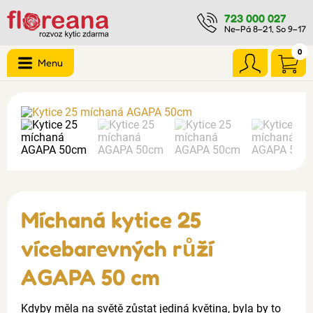
723 000 027
Ne–Pá 8–21, So 9–17
0
Menu
Míchaná kytice 25
vícebarevných růží
AGAPA 50 cm
Kdyby měla na světě zůstat jediná květina, byla by to