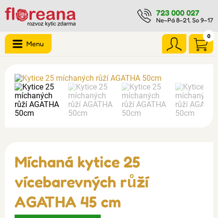
723 000 027
Ne–Pá 8–21, So 9–17
0
Menu
Míchaná kytice 25
vícebarevných růží
AGATHA 45 cm