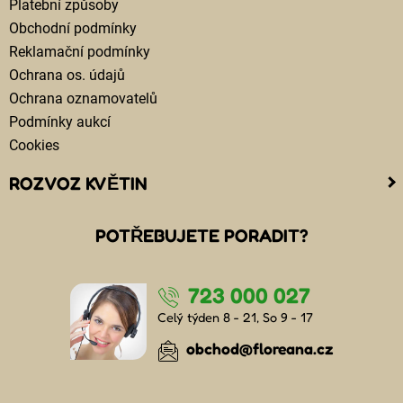
Platební způsoby
Obchodní podmínky
Reklamační podmínky
Ochrana os. údajů
Ochrana oznamovatelů
Podmínky aukcí
Cookies
ROZVOZ KVĚTIN
Kam doručujeme květiny
POTŘEBUJETE PORADIT?
Cena za doručení květin
Rozvoz květin chlazenými vozy
723 000 027
Doručení květin sledujete online
Kdo jsou lidé, kteří doručují kytice
Celý týden 8 - 21, So 9 - 17
Odkud květiny doručujeme
obchod@floreana.cz