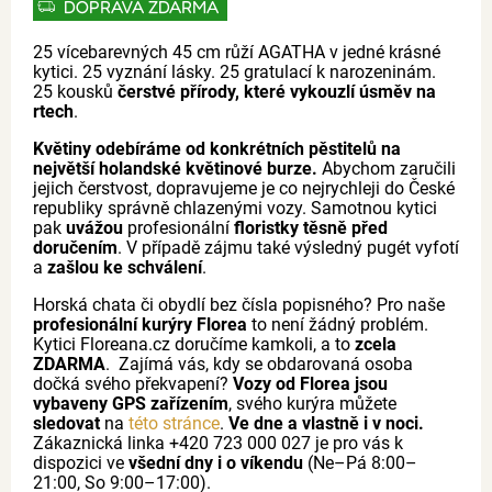
DOPRAVA ZDARMA
25 vícebarevných 45 cm růží AGATHA v jedné krásné
kytici. 25 vyznání lásky. 25 gratulací k narozeninám.
25 kousků
čerstvé přírody, které vykouzlí úsměv na
rtech
.
Květiny odebíráme od konkrétních pěstitelů na
největší holandské květinové burze.
Abychom zaručili
jejich čerstvost, dopravujeme je co nejrychleji do České
republiky správně chlazenými vozy. Samotnou kytici
pak
uvážou
profesionální
floristky těsně před
doručením
. V případě zájmu také výsledný pugét vyfotí
a
zašlou ke schválení
.
Horská chata či obydlí bez čísla popisného? Pro naše
profesionální kurýry Florea
to není žádný problém.
Kytici Floreana.cz doručíme kamkoli, a to
zcela
ZDARMA
. Zajímá vás, kdy se obdarovaná osoba
dočká svého překvapení?
Vozy od Florea jsou
vybaveny GPS zařízením
, svého kurýra můžete
sledovat
na
této stránce
.
Ve dne a vlastně i v noci.
Zákaznická linka +420 723 000 027 je pro vás k
dispozici ve
všední dny i o víkendu
(Ne–Pá 8:00–
21:00, So 9:00–17:00).