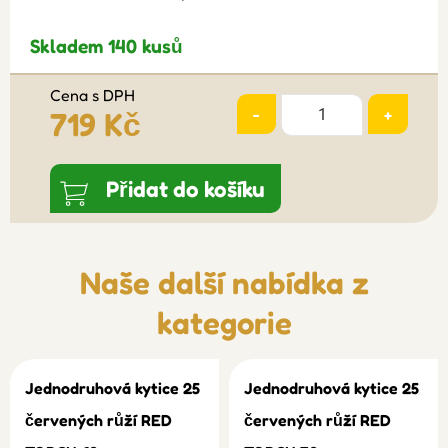
Skladem 140 kusů
Cena s DPH
-
+
719 Kč
Přidat do košíku
Naše další nabídka z
kategorie
Jednodruhová kytice 25
Jednodruhová kytice 25
červených růží RED
červených růží RED