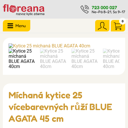
723 000 027
Ne–Pá 8–21, So 9–17
0
Menu
Míchaná kytice 25
vícebarevných růží BLUE
AGATA 45 cm