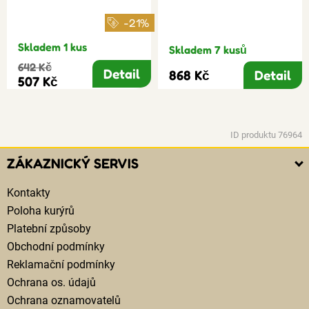
-21%
Skladem 1 kus
Skladem 7 kusů
642 Kč
Detail
868 Kč
Detail
507 Kč
ID produktu 76964
ZÁKAZNICKÝ SERVIS
Kontakty
Poloha kurýrů
Platební způsoby
Obchodní podmínky
Reklamační podmínky
Ochrana os. údajů
Ochrana oznamovatelů