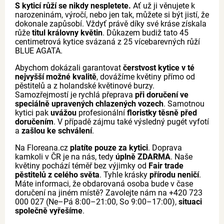
S kyticí růží se nikdy nespletete.
Ať už ji věnujete k
narozeninám, výročí, nebo jen tak, můžete si být jistí, že
dokonale zapůsobí. Vždyť právě díky své kráse získala
růže
titul královny květin
. Důkazem budiž tato 45
centimetrová kytice svázaná z 25 vícebarevných růží
BLUE AGATA.
Abychom dokázali garantovat
čerstvost kytice v té
nejvyšší možné kvalitě
, dovážíme květiny přímo od
pěstitelů a z holandské květinové burzy.
Samozřejmostí je rychlá přeprava
při doručení ve
speciálně upravených chlazených vozech
. Samotnou
kytici pak
uvážou
profesionální
floristky těsně před
doručením
. V případě zájmu také výsledný pugét vyfotí
a
zašlou ke schválení
.
Na Floreana.cz
platíte pouze za kytici
. Doprava
kamkoli v ČR je na nás, tedy
úplně ZDARMA
. Naše
květiny pochází téměř bez výjimky od
Fair trade
pěstitelů z celého světa
. Tyhle krásky
přírodu neničí
.
Máte informaci, že obdarovaná osoba bude v čase
doručení na jiném místě? Zavolejte nám na +420 723
000 027 (Ne–Pá 8:00–21:00, So 9:00–17:00),
situaci
společně vyřešíme
.