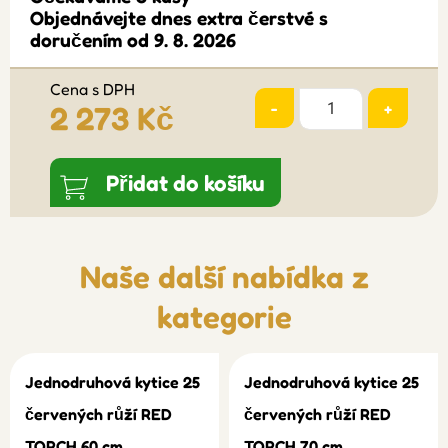
Objednávejte dnes extra čerstvé s
doručením od 9. 8. 2026
Cena s DPH
-
+
2 273 Kč
Přidat do košíku
Naše další nabídka z
kategorie
Jednodruhová kytice 25
Jednodruhová kytice 25
červených růží RED
červených růží RED
TORCH 60 cm
TORCH 70 cm