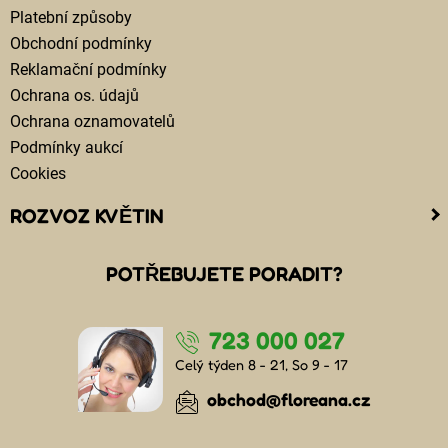
Platební způsoby
Obchodní podmínky
Reklamační podmínky
Ochrana os. údajů
Ochrana oznamovatelů
Podmínky aukcí
Cookies
ROZVOZ KVĚTIN
Kam doručujeme květiny
POTŘEBUJETE PORADIT?
Cena za doručení květin
Rozvoz květin chlazenými vozy
723 000 027
Doručení květin sledujete online
Kdo jsou lidé, kteří doručují kytice
Celý týden 8 - 21, So 9 - 17
Odkud květiny doručujeme
obchod@floreana.cz