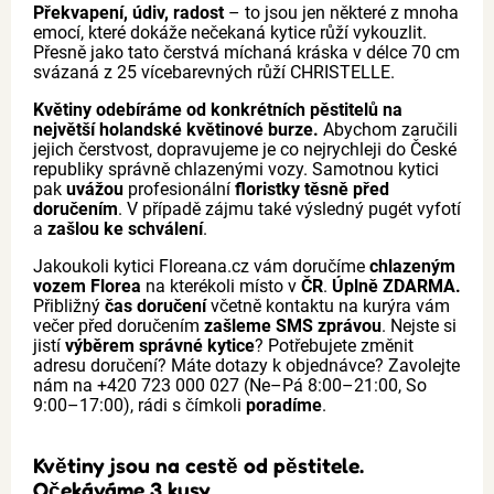
Překvapení, údiv, radost
– to jsou jen některé z mnoha
emocí, které dokáže nečekaná kytice růží vykouzlit.
Přesně jako tato čerstvá míchaná kráska v délce 70 cm
svázaná z 25 vícebarevných růží CHRISTELLE.
Květiny odebíráme od konkrétních pěstitelů na
největší holandské květinové burze.
Abychom zaručili
jejich čerstvost, dopravujeme je co nejrychleji do České
republiky správně chlazenými vozy. Samotnou kytici
pak
uvážou
profesionální
floristky těsně před
doručením
. V případě zájmu také výsledný pugét vyfotí
a
zašlou ke schválení
.
Jakoukoli kytici Floreana.cz vám doručíme
chlazeným
vozem Florea
na kterékoli místo v
ČR
.
Úplně ZDARMA.
Přibližný
čas doručení
včetně kontaktu na kurýra vám
večer před doručením
zašleme SMS zprávou
. Nejste si
jistí
výběrem správné kytice
? Potřebujete změnit
adresu doručení? Máte dotazy k objednávce? Zavolejte
nám na +420 723 000 027 (Ne–Pá 8:00–21:00, So
9:00–17:00), rádi s čímkoli
poradíme
.
Květiny jsou na cestě od pěstitele.
Očekáváme 3 kusy