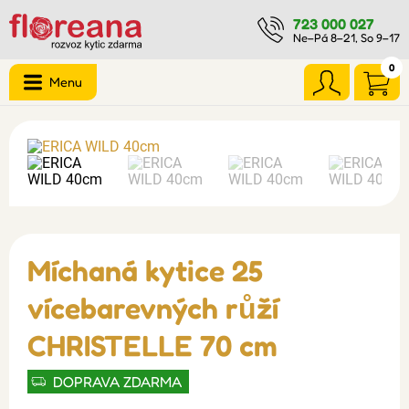
723 000 027
Ne–Pá 8–21, So 9–17
0
Menu
Míchaná kytice 25
vícebarevných růží
CHRISTELLE 70 cm
DOPRAVA ZDARMA