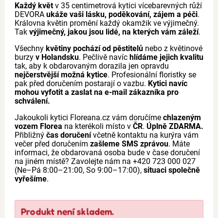
Každý květ
v 35 centimetrová kytici vícebarevných růží
DEVORA
ukáže vaši lásku, poděkování, zájem a péči
.
Královna květin promění každý okamžik ve výjimečný.
Tak
výjimečný, jakou jsou lidé, na kterých vám záleží
.
Všechny
květiny pochází od pěstitelů
nebo z květinové
burzy
v Holandsku
. Pečlivě navíc
hlídáme jejich kvalitu
tak, aby k obdarovaným dorazila jen opravdu
nejčerstvější možná kytice
. Profesionální floristky se
pak před doručením postarají o vazbu.
Kytici navíc
mohou vyfotit a zaslat na e-mail zákazníka pro
schválení.
Jakoukoli kytici Floreana.cz vám doručíme
chlazeným
vozem Florea
na kterékoli místo v
ČR
.
Úplně ZDARMA.
Přibližný
čas doručení
včetně kontaktu na kurýra vám
večer před doručením
zašleme SMS zprávou
. Máte
informaci, že obdarovaná osoba bude v čase doručení
na jiném místě? Zavolejte nám na +420 723 000 027
(Ne–Pá 8:00–21:00, So 9:00–17:00),
situaci společně
vyřešíme
.
Produkt není skladem.