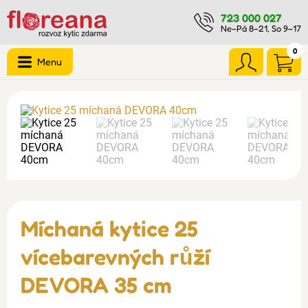
723 000 027
Ne–Pá 8–21, So 9–17
0
Menu
Míchaná kytice 25
vícebarevných růží
DEVORA 35 cm