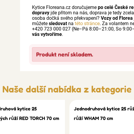
Kytice Floreana.cz doručujeme
po celé České re
dopravy
jde přitom na nás, doprava je tedy zcel
osoba dočká svého překvapení?
Vozy od Florea
můžete
sledovat
na
této stránce
. Za volantem 
+420 723 000 027 (Ne–Pá 8:00–21:00, So 9:00
vás vytvoříme
.
Produkt není skladem.
Naše další nabídka z kategorie
ruhová kytice 25
Jednodruhová kytice 25 rů
ých růží RED TORCH 70 cm
růží WHAM 70 cm