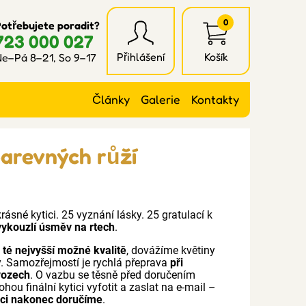
0
otřebujete poradit?
723 000 027
Přihlášení
Košík
e–Pá 8–21, So 9–17
Články
Galerie
Kontakty
barevných růží
sné kytici. 25 vyznání lásky. 25 gratulací k
 vykouzlí úsměv na rtech
.
v té nejvyšší možné kvalitě
, dovážíme květiny
y. Samozřejmostí je rychlá přeprava
při
vozech
. O vazbu se těsně před doručením
ohou finální kytici vyfotit a zaslat na e-mail –
ici nakonec doručíme
.