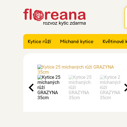
Kytice růží
Míchané kytice
Květinové 