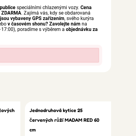
publice
speciálními chlazenými vozy.
Cena
a
ZDARMA
. Zajímá vás, kdy se obdarovaná
 jsou vybaveny GPS zařízením
, svého kurýra
nebo
v časovém shonu?
Zavolejte nám
na
–17:00), poradíme s výběrem a
objednávku za
žových
Jednodruhová kytice 25
červených růží MADAM RED 60
cm