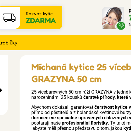
P
Rozvoz kytic
ZDARMA
N
krabičky
Míchaná kytice 25 více
GRAZYNA 50 cm
25 vícebarevných 50 cm růží GRAZYNA v jedné krá
narozeninám. 25 kousků
čerstvé přírody, které
Abychom dokázali garantovat
čerstvost kytice 
přímo od pěstitelů a z holandské květinové burz
doručení ve speciálně upravených chlazených 
postarají naše
profesionální floristky
. Ty také m
abyste měli přesnou představu o tom, jakou
kyt