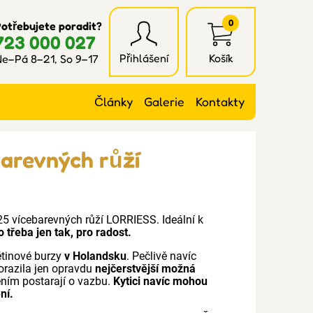
0
otřebujete poradit?
723 000 027
Přihlášení
Košík
e–Pá 8–21, So 9–17
Články
Galerie
Kontakty
barevných růží
5 vícebarevných růží LORRIESS. Ideální k
 třeba jen tak, pro radost.
ětinové burzy
v Holandsku
. Pečlivě navíc
orazila jen opravdu
nejčerstvější možná
čením postarají o vazbu.
Kytici navíc mohou
ní.