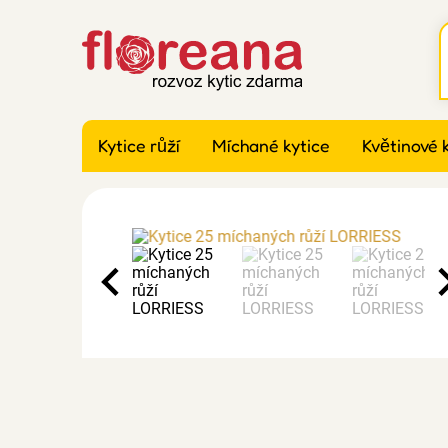
Kytice růží
Míchané kytice
Květinové 