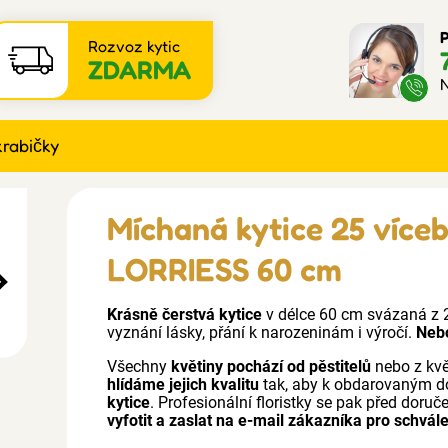
P
Rozvoz kytic
ZDARMA
N
krabičky
Míchaná kytice 25 více
LORRIESS 60 cm
Krásně čerstvá kytice
v délce 60 cm svázaná z 2
vyznání lásky, přání k narozeninám i výročí.
Nebo
Všechny
květiny pochází od pěstitelů
nebo z kv
hlídáme jejich kvalitu
tak, aby k obdarovaným d
kytice
. Profesionální floristky se pak před doru
vyfotit a zaslat na e-mail zákazníka pro schvále