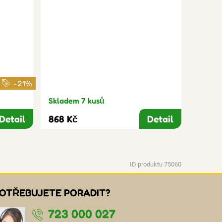
-21%
Skladem 7 kusů
Detail
868 Kč
Detail
ID produktu 75060
OTŘEBUJETE PORADIT?
723 000 027