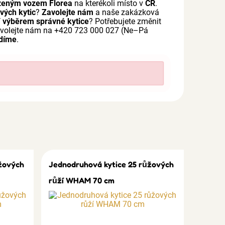
zeným vozem Florea
na kterékoli místo v
ČR
.
vých kytic
?
Zavolejte nám
a naše zakázková
í
výběrem správné kytice
? Potřebujete změnit
avolejte nám na +420 723 000 027 (Ne–Pá
díme
.
žových
Jednodruhová kytice 25 růžových
růží WHAM 70 cm