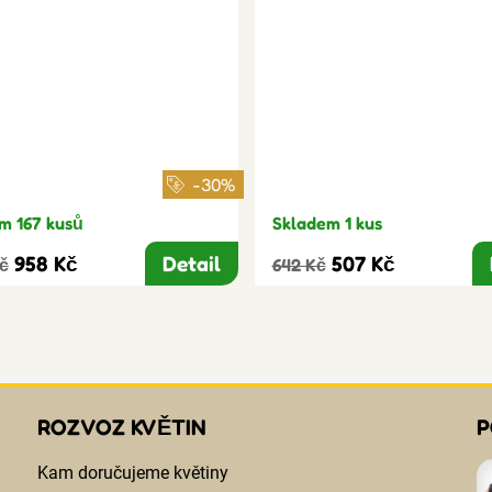
-30%
m 167 kusů
Skladem 1 kus
958 Kč
Detail
507 Kč
Kč
642 Kč
ROZVOZ KVĚTIN
P
Kam doručujeme květiny