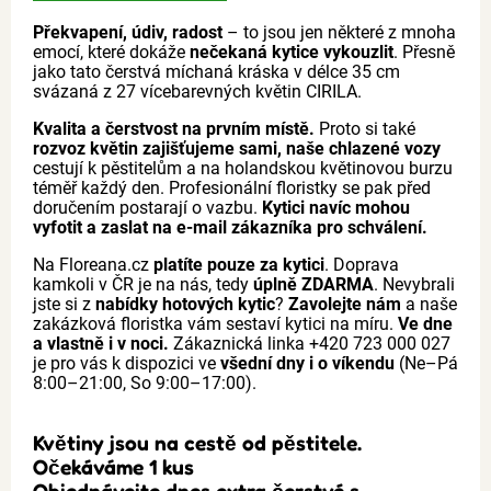
Překvapení, údiv, radost
– to jsou jen některé z mnoha
emocí, které dokáže
nečekaná kytice vykouzlit
. Přesně
jako tato čerstvá míchaná kráska v délce 35 cm
svázaná z 27 vícebarevných květin CIRILA.
Kvalita a čerstvost na prvním místě.
Proto si také
rozvoz květin zajišťujeme sami, naše chlazené vozy
cestují k pěstitelům a na holandskou květinovou burzu
téměř každý den. Profesionální floristky se pak před
doručením postarají o vazbu.
Kytici navíc mohou
vyfotit a zaslat na e-mail zákazníka pro schválení.
Na Floreana.cz
platíte pouze za kytici
. Doprava
kamkoli v ČR je na nás, tedy
úplně ZDARMA
. Nevybrali
jste si z
nabídky hotových kytic
?
Zavolejte nám
a naše
zakázková floristka vám sestaví kytici na míru.
Ve dne
a vlastně i v noci.
Zákaznická linka +420 723 000 027
je pro vás k dispozici ve
všední dny i o víkendu
(Ne–Pá
8:00–21:00, So 9:00–17:00).
Květiny jsou na cestě od pěstitele.
Očekáváme 1 kus