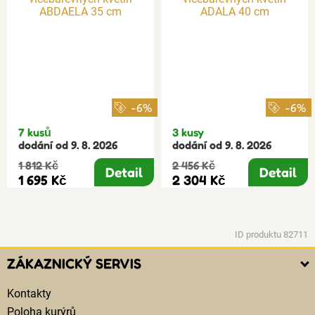
-6%
-6%
7 kusů
3 kusy
dodání od 9. 8. 2026
dodání od 9. 8. 2026
1 812 Kč
2 456 Kč
Detail
Detail
1 695 Kč
2 304 Kč
ID produktu 82711
ZÁKAZNICKÝ SERVIS
Kontakty
Poloha kurýrů