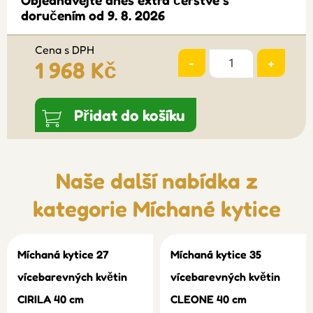
Objednávejte dnes extra čerstvé s
doručením od 9. 8. 2026
Cena s DPH
-
+
1 968 Kč
Přidat do košíku
Naše další nabídka z
kategorie
Míchané kytice
Míchaná kytice 27
Míchaná kytice 35
vícebarevných květin
vícebarevných květin
CIRILA 40 cm
CLEONE 40 cm