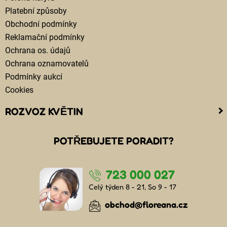
Platební způsoby
Obchodní podmínky
Reklamační podmínky
Ochrana os. údajů
Ochrana oznamovatelů
Podmínky aukcí
Cookies
ROZVOZ KVĚTIN
Kam doručujeme květiny
POTŘEBUJETE PORADIT?
Cena za doručení květin
Rozvoz květin chlazenými vozy
723 000 027
Doručení květin sledujete online
Kdo jsou lidé, kteří doručují kytice
Celý týden 8 - 21, So 9 - 17
Odkud květiny doručujeme
obchod@floreana.cz