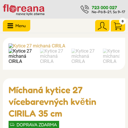
723 000 027
Ne–Pá 8–21, So 9–17
0
Menu
Míchaná kytice 27
vícebarevných květin
CIRILA 35 cm
DOPRAVA ZDARMA