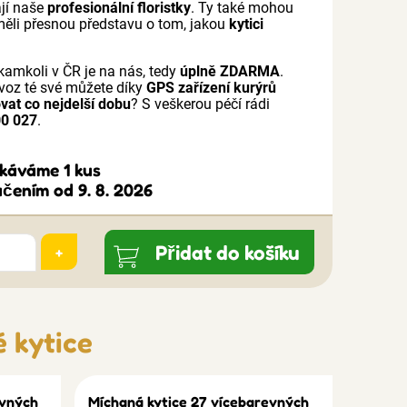
ají naše
profesionální floristky
. Ty také mohou
e měli přesnou představu o tom, jakou
kytici
kamkoli v ČR je na nás, tedy
úplně ZDARMA
.
voz té své můžete díky
GPS zařízení kurýrů
ovat co nejdelší dobu
? S veškerou péčí rádi
00 027
.
ekáváme 1 kus
čením od 9. 8. 2026
Přidat do košíku
+
 kytice
evných
Míchaná kytice 27 vícebarevných