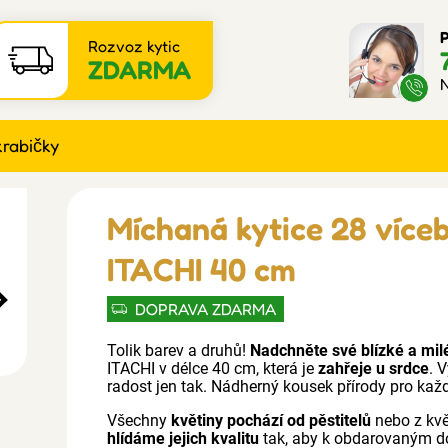
P
Rozvoz kytic
ZDARMA
N
krabičky
Míchaná kytice 28 více
ITACHI 40 cm
DOPRAVA ZDARMA
Tolik barev a druhů!
Nadchněte své blízké a mil
ITACHI v délce 40 cm, která je
zahřeje u srdce
. 
radost jen tak. Nádherný kousek přírody pro každ
Všechny
květiny pochází od pěstitelů
nebo z kv
hlídáme jejich kvalitu
tak, aby k obdarovaným d