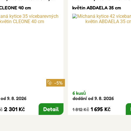
 CLEONE 40 cm
květin ABDAELA 35 cm
-5%
6 kusů
od 9. 8. 2026
dodání od 9. 8. 2026
2 301 Kč
Detail
1 695 Kč
Kč
1 812 Kč