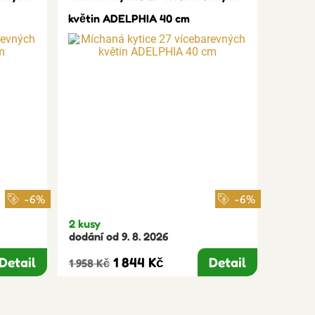
květin ADELPHIA 40 cm
-6%
-6%
2 kusy
dodání od 9. 8. 2026
Detail
1 844 Kč
Detail
1 958 Kč