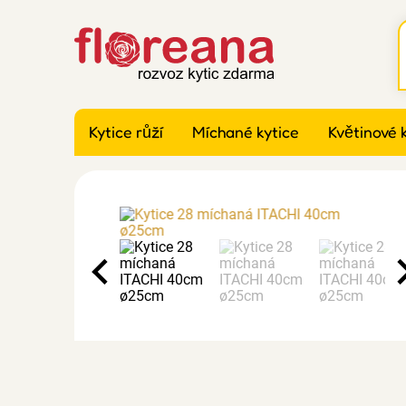
Kytice růží
Míchané kytice
Květinové 