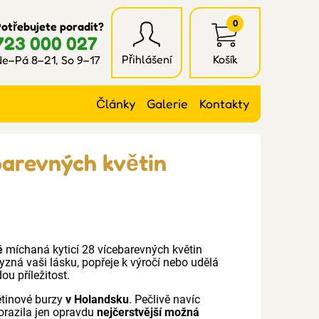
0
otřebujete poradit?
723 000 027
Přihlášení
Košík
e–Pá 8–21, So 9–17
Články
Galerie
Kontakty
barevných květin
é
míchaná kyticí 28 vícebarevných květin
Vyzná vaši lásku, popřeje k výročí nebo udělá
ou příležitost.
ětinové burzy
v Holandsku
. Pečlivě navíc
orazila jen opravdu
nejčerstvější možná