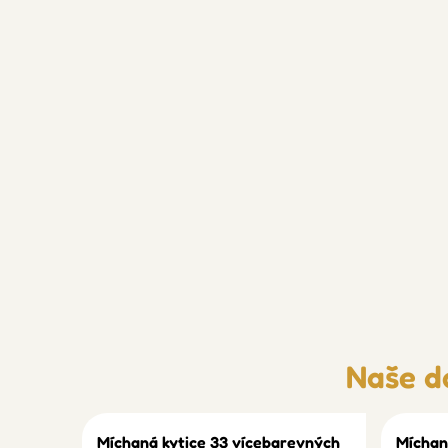
Naše d
Míchaná kytice 33 vícebarevných
Míchan