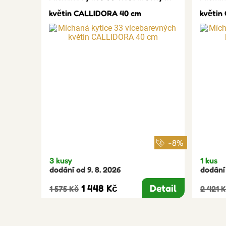
květin CALLIDORA 40 cm
květin
-8%
3 kusy
1 kus
dodání od 9. 8. 2026
dodání 
1 448 Kč
Detail
1 575 Kč
2 421 