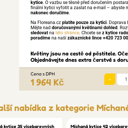
kytice
. O vazbu se těsně před doručením postar
finální kytici vyfotit a zaslat na e-mail – abyst
nakonec doručíme
.
Na Floreana.cz
platíte pouze za kytici
. Doprava 
Mějte nad
doručovanými květinami dohled
. Roz
sledovat
na
této stránce
. Chcete se
z kytice rad
poradíme
na naší
zákaznické lince +420 723 0
Květiny jsou na cestě od pěstitele. Oč
Objednávejte dnes extra čerstvé s doru
Cena s DPH
-
1 964 Kč
alší nabídka z kategorie
Míchané
á kytice 35 vícebarevných
Míchaná kytice 42 vícebar