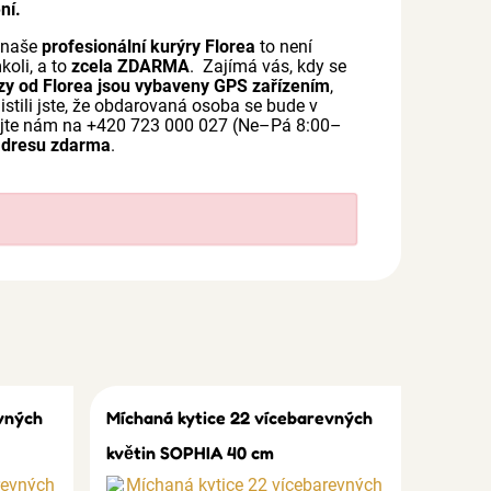
ní.
o naše
profesionální kurýry Florea
to není
koli, a to
zcela ZDARMA
. Zajímá vás, kdy se
zy od Florea jsou vybaveny GPS zařízením
,
jistili jste, že obdarovaná osoba se bude v
lejte nám na +420 723 000 027 (Ne–Pá 8:00–
adresu zdarma
.
vných
Míchaná kytice 22 vícebarevných
květin SOPHIA 40 cm