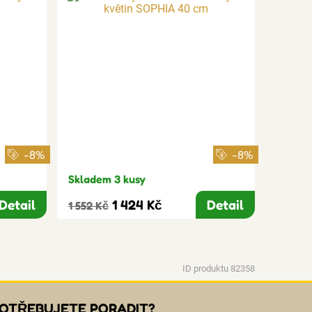
-8%
-8%
Skladem 3 kusy
Detail
1 424 Kč
Detail
1 552 Kč
ID produktu 82358
OTŘEBUJETE PORADIT?