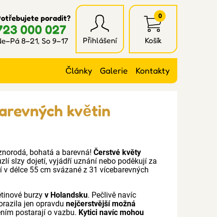
0
otřebujete poradit?
723 000 027
Přihlášení
Košík
e–Pá 8–21, So 9–17
Články
Galerie
Kontakty
barevných květin
znorodá, bohatá a barevná!
Čerstvé květy
lí slzy dojetí, vyjádří uznání nebo poděkují za
icí v délce 55 cm svázané z 31 vícebarevných
ětinové burzy
v Holandsku
. Pečlivě navíc
orazila jen opravdu
nejčerstvější možná
čením postarají o vazbu.
Kytici navíc mohou