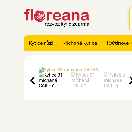
Kytice růží
Míchané kytice
Květinové 