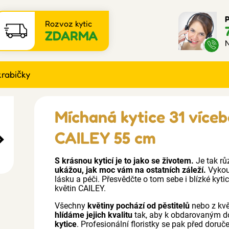
P
Rozvoz kytic
ZDARMA
N
krabičky
Míchaná kytice 31 více
CAILEY 55 cm
S krásnou kyticí je to jako se životem.
Je tak rů
ukážou, jak moc vám na ostatních záleží.
Vykouz
lásku a péči. Přesvědčte o tom sebe i blízké kyt
květin CAILEY.
Všechny
květiny pochází od pěstitelů
nebo z kv
hlídáme jejich kvalitu
tak, aby k obdarovaným d
kytice
. Profesionální floristky se pak před doru