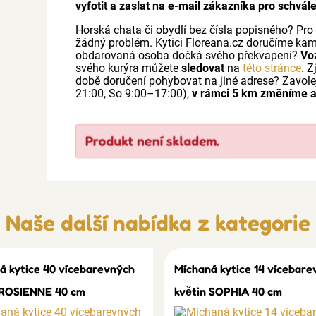
vyfotit a zaslat na e-mail zákazníka pro schvále
Horská chata či obydlí bez čísla popisného? Pr
žádný problém. Kytici Floreana.cz doručíme kam
obdarovaná osoba dočká svého překvapení?
Vo
svého kurýra můžete
sledovat
na
této stránce
. Z
době doručení pohybovat na jiné adrese? Zavo
21:00, So 9:00–17:00),
v rámci 5 km změníme 
Produkt není skladem.
Naše další nabídka z kategorie
á kytice 40 vícebarevných
Míchaná kytice 14 vícebare
 ROSIENNE 40 cm
květin SOPHIA 40 cm