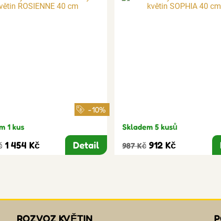
-10%
m 1 kus
Skladem 5 kusů
1 454 Kč
Detail
912 Kč
č
987 Kč
ROZVOZ KVĚTIN
P