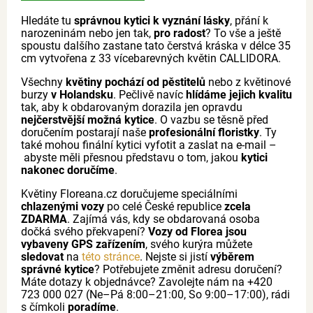
Hledáte tu
správnou kytici k vyznání lásky
, přání k
narozeninám nebo jen tak,
pro radost
? To vše a ještě
spoustu dalšího zastane tato čerstvá kráska v délce 35
cm vytvořena z 33 vícebarevných květin CALLIDORA.
Všechny
květiny pochází od pěstitelů
nebo z květinové
burzy
v Holandsku
. Pečlivě navíc
hlídáme jejich kvalitu
tak, aby k obdarovaným dorazila jen opravdu
nejčerstvější možná kytice
. O vazbu se těsně před
doručením postarají naše
profesionální floristky
. Ty
také mohou finální kytici vyfotit a zaslat na e-mail –
abyste měli přesnou představu o tom, jakou
kytici
nakonec doručíme
.
Květiny Floreana.cz doručujeme speciálními
chlazenými vozy
po celé České republice
zcela
ZDARMA
. Zajímá vás, kdy se obdarovaná osoba
dočká svého překvapení?
Vozy od Florea jsou
vybaveny GPS zařízením
, svého kurýra můžete
sledovat
na
této stránce
. Nejste si jistí
výběrem
správné kytice
? Potřebujete změnit adresu doručení?
Máte dotazy k objednávce? Zavolejte nám na +420
723 000 027 (Ne–Pá 8:00–21:00, So 9:00–17:00), rádi
s čímkoli
poradíme
.