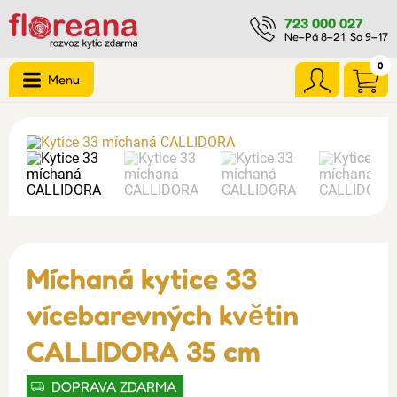
723 000 027
Ne–Pá 8–21, So 9–17
0
Menu
Míchaná kytice 33
vícebarevných květin
CALLIDORA 35 cm
DOPRAVA ZDARMA