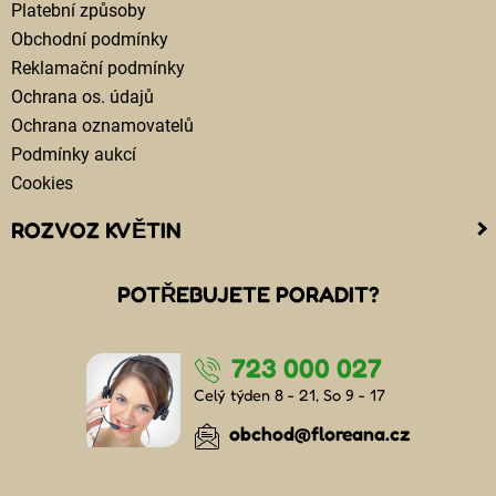
Platební způsoby
Obchodní podmínky
Reklamační podmínky
Ochrana os. údajů
Ochrana oznamovatelů
Podmínky aukcí
Cookies
ROZVOZ KVĚTIN
Kam doručujeme květiny
POTŘEBUJETE PORADIT?
Cena za doručení květin
Rozvoz květin chlazenými vozy
723 000 027
Doručení květin sledujete online
Kdo jsou lidé, kteří doručují kytice
Celý týden 8 - 21, So 9 - 17
Odkud květiny doručujeme
obchod@floreana.cz