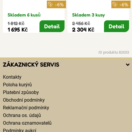
-6%
-6%
Skladem 6 kusů
Skladem 3 kusy
1 812 Kč
2 456 Kč
Detail
Detail
1 695 Kč
2 304 Kč
ID produktu 82653
ZÁKAZNICKÝ SERVIS
Kontakty
Poloha kurýrů
Platební způsoby
Obchodní podmínky
Reklamační podmínky
Ochrana os. údajů
Ochrana oznamovatelů
Podmínky aukcí