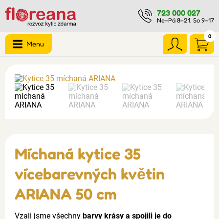
723 000 027
Ne–Pá 8–21, So 9–17
0
Menu
Míchaná kytice 35
vícebarevných květin
ARIANA 50 cm
Vzali jsme všechny
barvy krásy a spojili je do