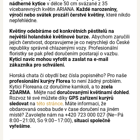
nádherné kytice
v délce 50 cm svázané z 35
vícebarevných květin ARIANA.
Každé narozeniny,
výročí nebo svátek prozáří čerstvé květiny
, které nikdo
nepřehlédne.
Květiny odebíráme od konkrétních pěstitelů na
největší holandské květinové burze.
Abychom zaručili
jejich čerstvost, dopravujeme je co nejrychleji do České
republiky správně chlazenými vozy. Profesionální
floristky se pak před doručením postarají o vazbu.
Kytici navíc mohou vyfotit a zaslat na e-mail
zákazníka pro schválení.
Horská chata či obydlí bez čísla popisného? Pro naše
profesionální kurýry Florea
to není žádný problém.
Kytici Floreana.cz doručíme kamkoli, a to
zcela
ZDARMA
. Mějte nad
doručovanými květinami dohled
.
Rozvoz té své můžete díky
GPS zařízení kurýrů
sledovat
na
této stránce
. Máte informaci, že
obdarovaná osoba bude v čase doručení na jiném
místě? Zavolejte nám na +420 723 000 027 (Ne–Pá
8:00–21:00, So 9:00–17:00),
situaci společně
vyřešíme
.