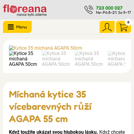
723 000 027
Ne–Pá 8–21, So 9–17
0
Menu
Míchaná kytice 35
vícebarevných růží
AGAPA 55 cm
Když toužíte ukázat svou hlubokou lásku.
Když chcete