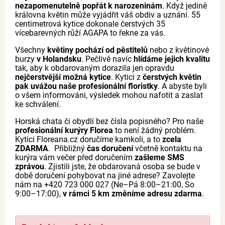
nezapomenutelně popřát k narozeninám
. Když jedině
královna květin může vyjádřit váš obdiv a uznání. 55
centimetrová kytice dokonale čerstvých 35
vícebarevných růží AGAPA to řekne za vás.
Všechny
květiny pochází od pěstitelů
nebo z květinové
burzy
v Holandsku
. Pečlivě navíc
hlídáme jejich kvalitu
tak, aby k obdarovaným dorazila jen opravdu
nejčerstvější možná kytice
. Kytici z
čerstvých květin
pak uvážou naše profesionální floristky
. A abyste byli
o všem informováni, výsledek mohou nafotit a zaslat
ke schválení.
Horská chata či obydlí bez čísla popisného? Pro naše
profesionální kurýry Florea
to není žádný problém.
Kytici Floreana.cz doručíme kamkoli, a to
zcela
ZDARMA
. Přibližný
čas doručení
včetně kontaktu na
kurýra vám večer před doručením
zašleme SMS
zprávou
. Zjistili jste, že obdarovaná osoba se bude v
době doručení pohybovat na jiné adrese? Zavolejte
nám na +420 723 000 027 (Ne–Pá 8:00–21:00, So
9:00–17:00),
v rámci 5 km změníme adresu zdarma
.