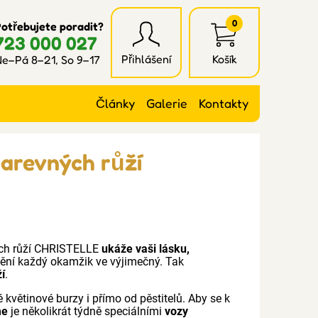
0
otřebujete poradit?
723 000 027
Přihlášení
Košík
e–Pá 8–21, So 9–17
Články
Galerie
Kontakty
barevných růží
ných růží CHRISTELLE
ukáže vaši lásku,
mění každý okamžik ve výjimečný. Tak
ží
.
 květinové burzy i přímo od pěstitelů. Aby se k
me
je několikrát týdně speciálními
vozy