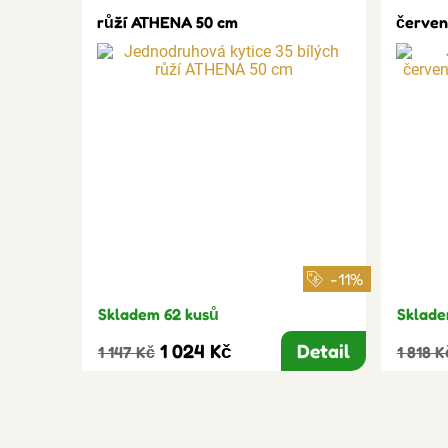
růží ATHENA 50 cm
červen
-11%
Skladem 62 kusů
Sklade
1 024 Kč
Detail
1 147 Kč
1 818 K