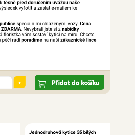
ak
těsně před doručením uvážou naše
výsledek vyfotit a zaslat e-mailem ke
publice
speciálními chlazenými vozy.
Cena
a
ZDARMA
. Nevybrali jste si z
nabídky
floristka vám sestaví kytici na míru. Chcete
 péčí rádi
poradíme
na naší
zákaznické lince
Přidat do košíku
+
Jednodruhová kytice 35 bílých