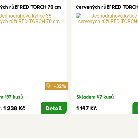
ých růží RED TORCH 70 cm
červených růží RED TORCH
-32%
m 197 kusů
Skladem 47 kusů
1 238 Kč
Detail
1 147 Kč
č