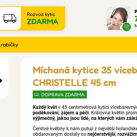
P
Rozvoz kytic
ZDARMA
N
krabičky
Míchaná kytice 35 více
CHRISTELLE 45 cm
DOPRAVA ZDARMA
Každý květ
v 45 centimetrová kytici vícebarev
poděkování, zájem a péči
. Královna květin pro
výjimečný, jakou jsou lidé, na kterých vám zále
Čerstvé květiny k nám putují z největší holandské
obdarovaným dostaly co
nejčerstvější
,
rozváží