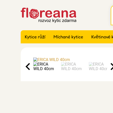
Kytice růží
Míchané kytice
Květinové 