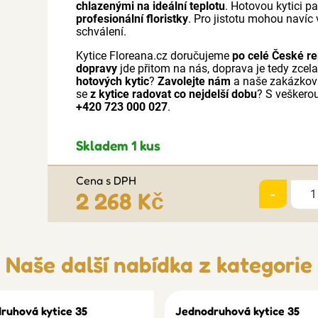
chlazenými na ideální teplotu
. Hotovou kytici p
profesionální floristky
. Pro jistotu mohou navíc 
schválení.
Kytice Floreana.cz doručujeme
po celé České re
dopravy
jde přitom na nás, doprava je tedy zcel
hotových kytic
?
Zavolejte nám
a naše zakázková 
se
z kytice radovat co nejdelší dobu
? S veškerou
+420 723 000 027
.
Skladem 1 kus
Cena s DPH
-
2 268 Kč
Naše další nabídka z kategorie
ruhová kytice 35
Jednodruhová kytice 35