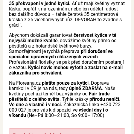
35 překvapení v jedné kytici.
Ať už mají květiny vyznat
lásku, popřát k narozeninám, nebo jen udělat radost
bez dalšího důvodu – tahle čerstvá 35 centimetrová
kráska z 35 vícebarevných růží DEVORAH to zvádne s
grácií.
Abychom dokázali garantovat
čerstvost kytice v té
nejvyšší možné kvalitě
, dovážíme květiny přímo od
pěstitelů a z holandské květinové burzy.
Samozřejmostí je rychlá přeprava
při doručení ve
speciálně upravených chlazených vozech
.
Profesionální floristky se pak před doručením postarají
o vazbu.
Kytici navíc mohou vyfotit a zaslat na e-mail
zákazníka pro schválení.
Na Floreana.cz
platíte pouze za kytici
. Doprava
kamkoli v ČR je na nás, tedy
úplně ZDARMA
. Naše
květiny pochází téměř bez výjimky od
Fair trade
pěstitelů z celého světa
. Tyhle krásky
přírodu neničí
.
Ve dne a vlastně i v noci.
Zákaznická linka +420 723
000 027 je pro vás k dispozici ve
všední dny i o
víkendu
(Ne–Pá 8:00–21:00, So 9:00–17:00).