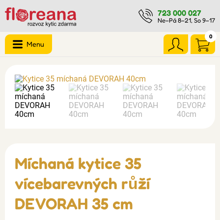
723 000 027
Ne–Pá 8–21, So 9–17
0
Menu
Míchaná kytice 35
vícebarevných růží
DEVORAH 35 cm