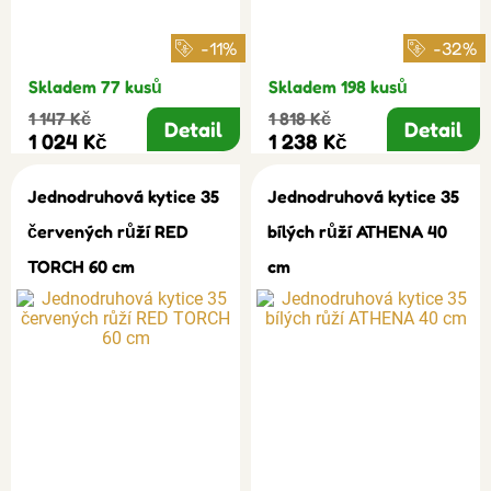
-11%
-32%
Skladem 77 kusů
Skladem 198 kusů
1 147 Kč
1 818 Kč
Detail
Detail
1 024 Kč
1 238 Kč
Jednodruhová kytice 35
Jednodruhová kytice 35
červených růží RED
bílých růží ATHENA 40
TORCH 60 cm
cm