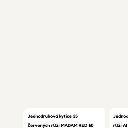
Jednodruhová kytice 35
Jednod
červených růží MADAM RED 60
růží A