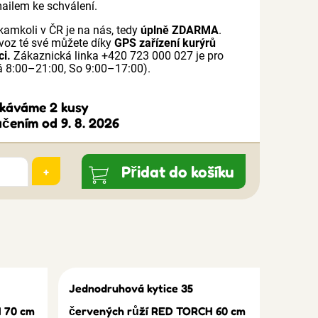
mailem ke schválení.
kamkoli v ČR je na nás, tedy
úplně ZDARMA
.
voz té své můžete díky
GPS zařízení kurýrů
ci.
Zákaznická linka +420 723 000 027 je pro
 8:00–21:00, So 9:00–17:00).
ekáváme 2 kusy
čením od 9. 8. 2026
Přidat do košíku
+
Jednodruhová kytice 35
 70 cm
červených růží RED TORCH 60 cm