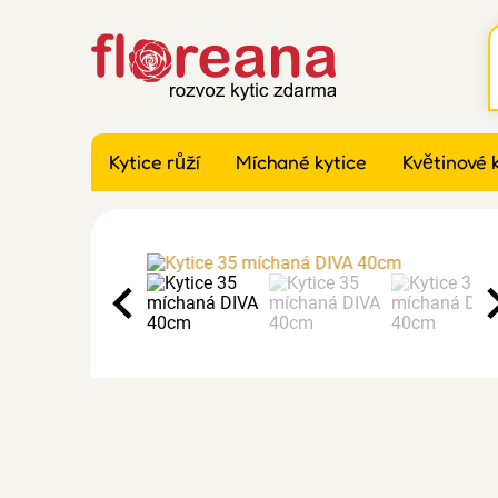
Kytice růží
Míchané kytice
Květinové 