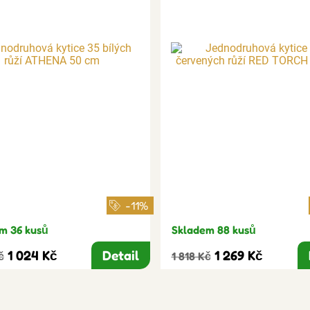
-11%
m 36 kusů
Skladem 88 kusů
1 024 Kč
Detail
1 269 Kč
č
1 818 Kč