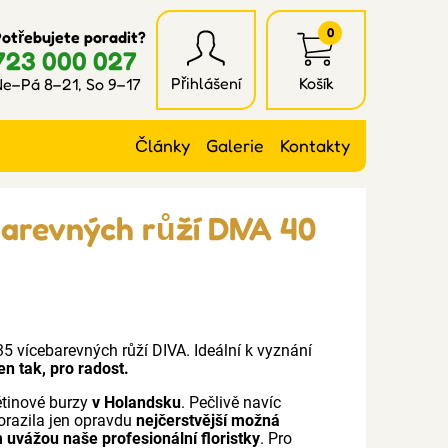
0
otřebujete poradit?
723 000 027
Přihlášení
Košík
e–Pá 8–21, So 9–17
Články
Galerie
Kontakty
barevných růží DIVA 40
5 vícebarevných růží DIVA. Ideální k vyznání
en tak, pro radost.
ětinové burzy
v Holandsku
. Pečlivě navíc
orazila jen opravdu
nejčerstvější možná
 uvážou naše profesionální floristky
. Pro