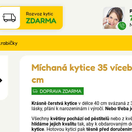
P
Rozvoz kytic
ZDARMA
N
krabičky
Míchaná kytice 35 více
cm
DOPRAVA ZDARMA
Krásně čerstvá kytice
v délce 40 cm svázaná z 3
lásky, přání k narozeninám i výročí.
Nebo třeba j
Všechny
květiny pochází od pěstitelů
nebo z kv
hlídáme jejich kvalitu
tak, aby k obdarovaným d
kytice
. Hotovou kytici pak
těsně před doručením