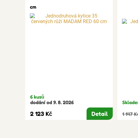
cm
6 kusů
dodání od 9. 8. 2026
Sklade
2 123 Kč
Detail
1 147 K