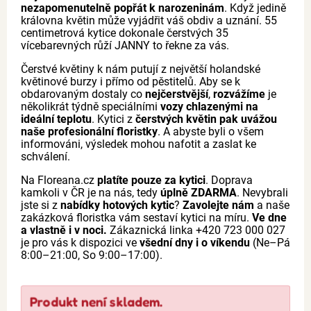
nezapomenutelně popřát k narozeninám
. Když jedině
královna květin může vyjádřit váš obdiv a uznání. 55
centimetrová kytice dokonale čerstvých 35
vícebarevných růží JANNY to řekne za vás.
Čerstvé květiny k nám putují z největší holandské
květinové burzy i přímo od pěstitelů. Aby se k
obdarovaným dostaly co
nejčerstvější
,
rozvážíme
je
několikrát týdně speciálními
vozy chlazenými na
ideální teplotu
. Kytici z
čerstvých květin pak uvážou
naše profesionální floristky
. A abyste byli o všem
informováni, výsledek mohou nafotit a zaslat ke
schválení.
Na Floreana.cz
platíte pouze za kytici
. Doprava
kamkoli v ČR je na nás, tedy
úplně ZDARMA
. Nevybrali
jste si z
nabídky hotových kytic
?
Zavolejte nám
a naše
zakázková floristka vám sestaví kytici na míru.
Ve dne
a vlastně i v noci.
Zákaznická linka +420 723 000 027
je pro vás k dispozici ve
všední dny i o víkendu
(Ne–Pá
8:00–21:00, So 9:00–17:00).
Produkt není skladem.