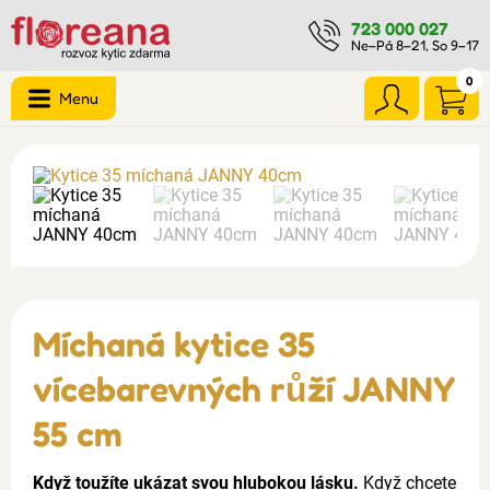
723 000 027
Ne–Pá 8–21, So 9–17
0
Menu
Míchaná kytice 35
vícebarevných růží JANNY
55 cm
Když toužíte ukázat svou hlubokou lásku.
Když chcete