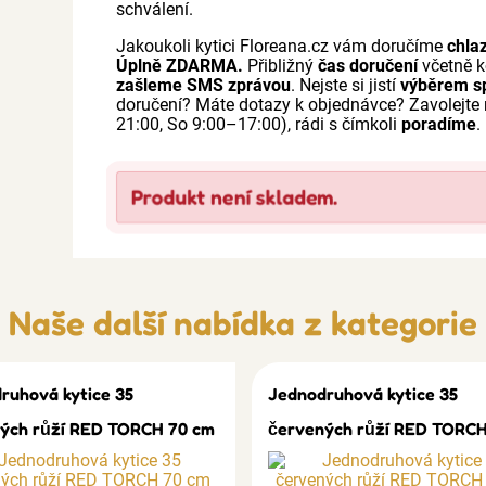
schválení.
Jakoukoli kytici Floreana.cz vám doručíme
chla
Úplně ZDARMA.
Přibližný
čas doručení
včetně k
zašleme SMS zprávou
. Nejste si jistí
výběrem sp
doručení? Máte dotazy k objednávce? Zavolejt
21:00, So 9:00–17:00), rádi s čímkoli
poradíme
.
Produkt není skladem.
Naše další nabídka z kategorie
ruhová kytice 35
Jednodruhová kytice 35
ých růží RED TORCH 70 cm
červených růží RED TORCH