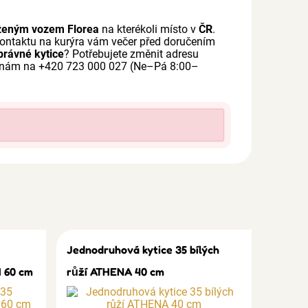
zeným vozem Florea
na kterékoli místo v
ČR
.
ontaktu na kurýra vám večer před doručením
rávné kytice
? Potřebujete změnit adresu
e nám na +420 723 000 027 (Ne–Pá 8:00–
Jednodruhová kytice 35 bílých
 60 cm
růží ATHENA 40 cm