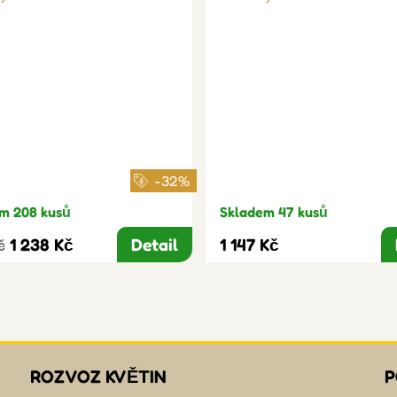
-32%
m 208 kusů
Skladem 47 kusů
1 238 Kč
Detail
1 147 Kč
č
ROZVOZ KVĚTIN
P