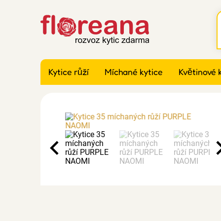
Kytice růží
Míchané kytice
Květinové 