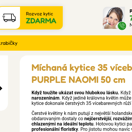
P
Rozvoz kytic
ZDARMA
N
krabičky
Míchaná kytice 35 více
PURPLE NAOMI 50 cm
Když toužíte ukázat svou hlubokou lásku.
Když 
narozeninám
. Když jedině královna květin může
kytice dokonale čerstvých 35 vícebarevných růž
Čerstvé květiny k nám putují z největší holandské
obdarovaným dostaly co
nejčerstvější
,
rozváží
chlazenými na ideální teplotu
. Hotovou kytici p
profesionální floristky
. Pro jistotu mohou navíc 