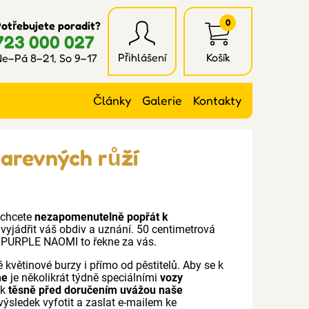
0
otřebujete poradit?
723 000 027
Přihlášení
Košík
e–Pá 8–21, So 9–17
Články
Galerie
Kontakty
barevných růží
chcete
nezapomenutelně popřát k
 vyjádřit váš obdiv a uznání. 50 centimetrová
í PURPLE NAOMI to řekne za vás.
 květinové burzy i přímo od pěstitelů. Aby se k
me
je několikrát týdně speciálními
vozy
ak
těsně před doručením uvážou naše
výsledek vyfotit a zaslat e-mailem ke