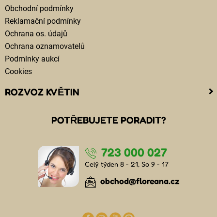
Obchodní podmínky
Reklamační podmínky
Ochrana os. údajů
Ochrana oznamovatelů
Podmínky aukcí
Cookies
ROZVOZ KVĚTIN
Kam doručujeme květiny
POTŘEBUJETE PORADIT?
Cena za doručení květin
Rozvoz květin chlazenými vozy
723 000 027
Doručení květin sledujete online
Kdo jsou lidé, kteří doručují kytice
Celý týden 8 - 21, So 9 - 17
Odkud květiny doručujeme
obchod@floreana.cz