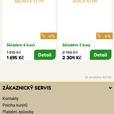
-6%
-6%
Skladem 6 kusů
Skladem 3 kusy
1 812 Kč
2 456 Kč
Detail
Detail
1 695 Kč
2 304 Kč
ID produktu 82730
ZÁKAZNICKÝ SERVIS
Kontakty
Poloha kurýrů
Platební způsoby