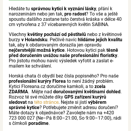
Hledáte tu
správnou kytici k vyznání lásky
, přání k
narozeninám nebo jen tak,
pro radost
? To vše a ještě
spoustu dalšího zastane tato čerstvá kráska v délce 40
cm vytvořena z 37 vícebarevných květin SABINA.
Všechny
květiny pochází od pěstitelů
nebo z květinové
burzy
v Holandsku
. Pečlivě navíc
hlídáme jejich kvalitu
tak, aby k obdarovaným dorazila jen opravdu
nejčerstvější možná kytice
. Hotovou kytici pak
těsně
před doručením uvážou naše profesionální floristky
.
Pro jistotu mohou navíc výsledek vyfotit a zaslat e-
mailem ke schválení.
Horská chata či obydlí bez čísla popisného? Pro naše
profesionální kurýry Florea
to není žádný problém.
Kytici Floreana.cz doručíme kamkoli, a to
zcela
ZDARMA
. Mějte nad
doručovanými květinami dohled
.
Rozvoz té své můžete díky
GPS zařízení kurýrů
sledovat
na
této stránce
. Nejste si jistí
výběrem
správné kytice
? Potřebujete změnit adresu doručení?
Máte dotazy k objednávce? Zavolejte nám na +420
723 000 027 (Ne–Pá 8:00–21:00, So 9:00–17:00), rádi
s čímkoli
poradíme
.