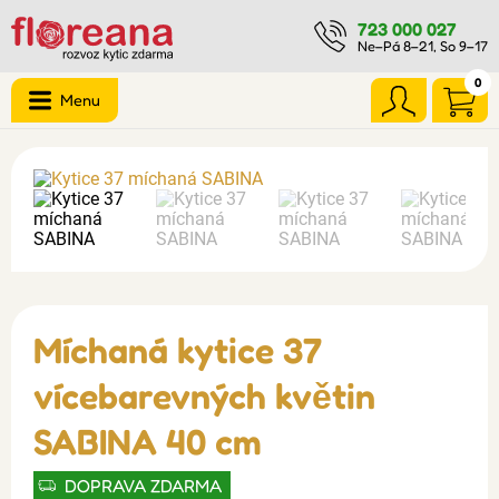
723 000 027
Ne–Pá 8–21, So 9–17
0
Menu
Míchaná kytice 37
vícebarevných květin
SABINA 40 cm
DOPRAVA ZDARMA