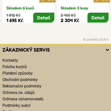
Skladem 6 kusů
Skladem 3 kusy
1 812 Kč
2 456 Kč
Detail
Detail
1 695 Kč
2 304 Kč
ID produktu 82416
ZÁKAZNICKÝ SERVIS
Kontakty
Poloha kurýrů
Platební způsoby
Obchodní podmínky
Reklamační podmínky
Ochrana os. údajů
Ochrana oznamovatelů
Podmínky aukcí