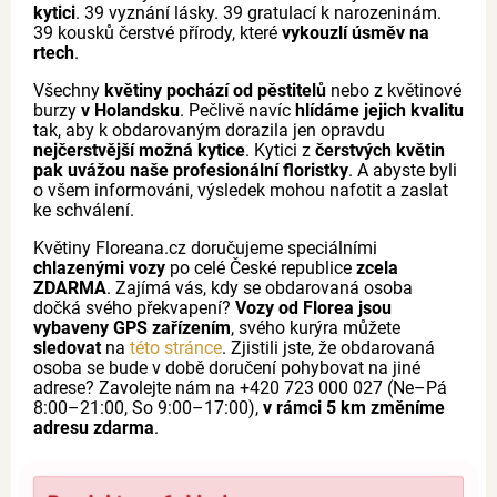
kytici
. 39 vyznání lásky. 39 gratulací k narozeninám.
39 kousků čerstvé přírody, které
vykouzlí úsměv na
rtech
.
Všechny
květiny pochází od pěstitelů
nebo z květinové
burzy
v Holandsku
. Pečlivě navíc
hlídáme jejich kvalitu
tak, aby k obdarovaným dorazila jen opravdu
nejčerstvější možná kytice
. Kytici z
čerstvých květin
pak uvážou naše profesionální floristky
. A abyste byli
o všem informováni, výsledek mohou nafotit a zaslat
ke schválení.
Květiny Floreana.cz doručujeme speciálními
chlazenými vozy
po celé České republice
zcela
ZDARMA
. Zajímá vás, kdy se obdarovaná osoba
dočká svého překvapení?
Vozy od Florea jsou
vybaveny GPS zařízením
, svého kurýra můžete
sledovat
na
této stránce
. Zjistili jste, že obdarovaná
osoba se bude v době doručení pohybovat na jiné
adrese? Zavolejte nám na +420 723 000 027 (Ne–Pá
8:00–21:00, So 9:00–17:00),
v rámci 5 km změníme
adresu zdarma
.