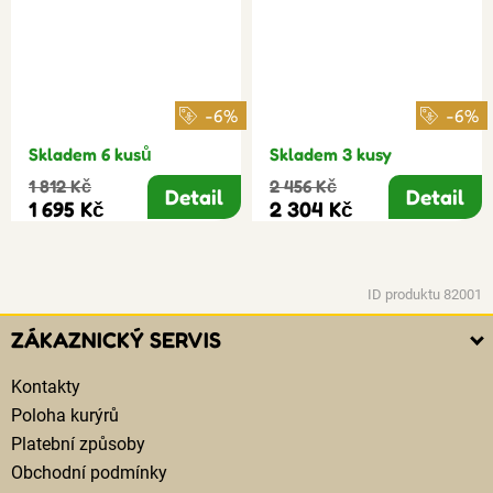
-6%
-6%
Skladem 6 kusů
Skladem 3 kusy
1 812 Kč
2 456 Kč
Detail
Detail
1 695 Kč
2 304 Kč
ID produktu 82001
ZÁKAZNICKÝ SERVIS
Kontakty
Poloha kurýrů
Platební způsoby
Obchodní podmínky