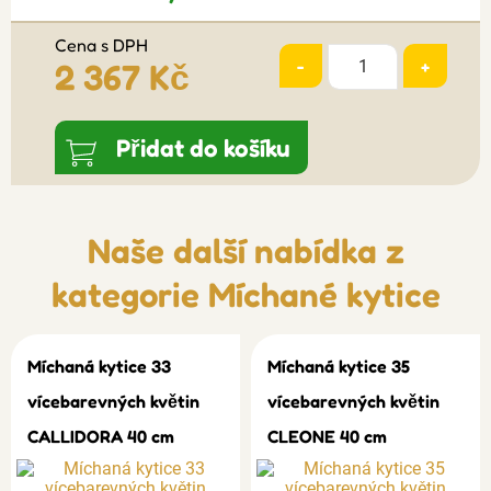
Cena s DPH
-
+
2 367 Kč
Přidat do košíku
Naše další nabídka z
kategorie
Míchané kytice
Míchaná kytice 33
Míchaná kytice 35
vícebarevných květin
vícebarevných květin
CALLIDORA 40 cm
CLEONE 40 cm