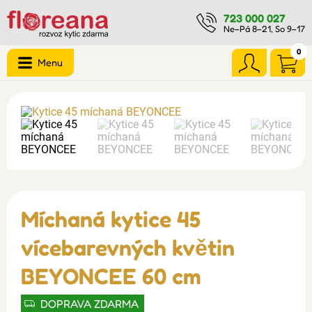
723 000 027
Ne–Pá 8–21, So 9–17
0
Menu
Míchaná kytice 45
vícebarevných květin
BEYONCEE 60 cm
DOPRAVA ZDARMA