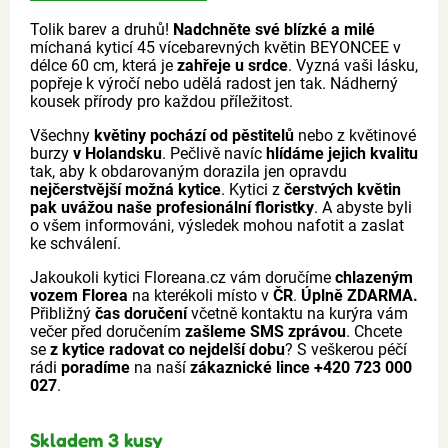
Tolik barev a druhů!
Nadchněte své blízké a milé
míchaná kyticí 45 vícebarevných květin BEYONCEE v
délce 60 cm, která je
zahřeje u srdce
. Vyzná vaši lásku,
popřeje k výročí nebo udělá radost jen tak. Nádherný
kousek přírody pro každou příležitost.
Všechny
květiny pochází od pěstitelů
nebo z květinové
burzy
v Holandsku
. Pečlivě navíc
hlídáme jejich kvalitu
tak, aby k obdarovaným dorazila jen opravdu
nejčerstvější možná kytice
. Kytici z
čerstvých květin
pak uvážou naše profesionální floristky
. A abyste byli
o všem informováni, výsledek mohou nafotit a zaslat
ke schválení.
Jakoukoli kytici Floreana.cz vám doručíme
chlazeným
vozem Florea
na kterékoli místo v
ČR
.
Úplně ZDARMA.
Přibližný
čas doručení
včetně kontaktu na kurýra vám
večer před doručením
zašleme SMS zprávou
. Chcete
se
z kytice radovat co nejdelší dobu
? S veškerou péčí
rádi
poradíme
na naší
zákaznické lince +420 723 000
027
.
Skladem 3 kusy