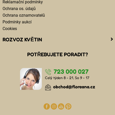
Reklamační podmínky
Ochrana os. údajů
Ochrana oznamovatelů
Podmínky aukcí
Cookies
ROZVOZ KVĚTIN
Kam doručujeme květiny
POTŘEBUJETE PORADIT?
Cena za doručení květin
Rozvoz květin chlazenými vozy
723 000 027
Doručení květin sledujete online
Kdo jsou lidé, kteří doručují kytice
Celý týden 8 - 21, So 9 - 17
Odkud květiny doručujeme
obchod@floreana.cz