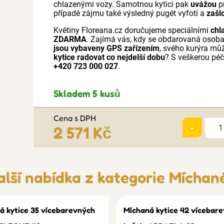
chlazenými vozy. Samotnou kytici pak
uvážou
p
případě zájmu také výsledný pugét vyfotí a
zašl
Květiny Floreana.cz doručujeme speciálními
chl
ZDARMA
. Zajímá vás, kdy se obdarovaná osob
jsou vybaveny GPS zařízením
, svého kurýra mů
kytice radovat co nejdelší dobu
? S veškerou péč
+420 723 000 027
.
Skladem 5 kusů
Cena s DPH
-
2 571 Kč
alší nabídka z kategorie
Míchané
á kytice 35 vícebarevných
Míchaná kytice 42 vícebar