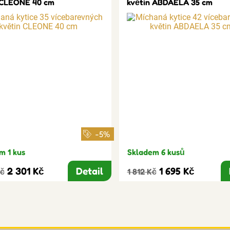
 CLEONE 40 cm
květin ABDAELA 35 cm
-5%
m 1 kus
Skladem 6 kusů
2 301 Kč
Detail
1 695 Kč
Kč
1 812 Kč