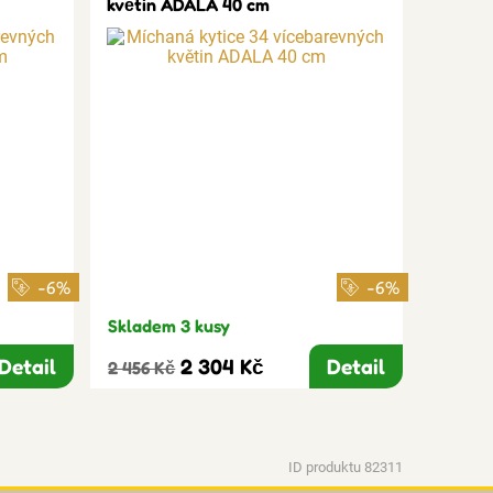
květin ADALA 40 cm
-6%
-6%
Skladem 3 kusy
Detail
2 304 Kč
Detail
2 456 Kč
ID produktu 82311