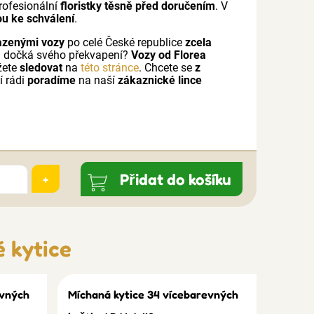
rofesionální
floristky těsně před doručením
. V
ou ke schválení
.
azenými vozy
po celé České republice
zcela
a dočká svého překvapení?
Vozy od Florea
žete
sledovat
na
této stránce
. Chcete se
z
í rádi
poradíme
na naší
zákaznické lince
Přidat do košíku
+
 kytice
evných
Míchaná kytice 34 vícebarevných