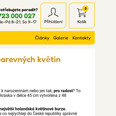
0
otřebujete poradit?
723 000 027
Přihlášení
Košík
e–Pá 8–21, So 9–17
Články
Galerie
Kontakty
barevných květin
ní k narozeninám nebo jen tak,
pro radost
? To
á kráska v délce 45 cm vytvořena z 48
největší holandské květinové burze.
e co nejrychleji do České republiky správně