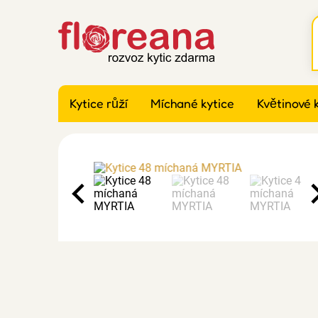
Kytice růží
Míchané kytice
Květinové 