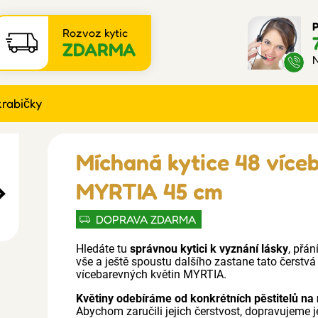
P
Rozvoz kytic
ZDARMA
N
krabičky
Míchaná kytice 48 více
MYRTIA 45 cm
DOPRAVA ZDARMA
Hledáte tu
správnou kytici k vyznání lásky
, přá
vše a ještě spoustu dalšího zastane tato čerstv
vícebarevných květin MYRTIA.
Květiny odebíráme od konkrétních pěstitelů na 
Abychom zaručili jejich čerstvost, dopravujeme j