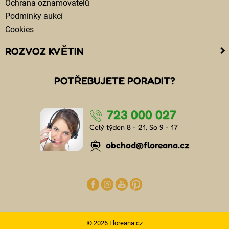
Ochrana oznamovatelů
Podmínky aukcí
Cookies
ROZVOZ KVĚTIN
Kam doručujeme květiny
POTŘEBUJETE PORADIT?
Cena za doručení květin
Rozvoz květin chlazenými vozy
723 000 027
Doručení květin sledujete online
Kdo jsou lidé, kteří doručují kytice
Celý týden 8 - 21, So 9 - 17
Odkud květiny doručujeme
obchod@floreana.cz
© 2026 Floreana.cz