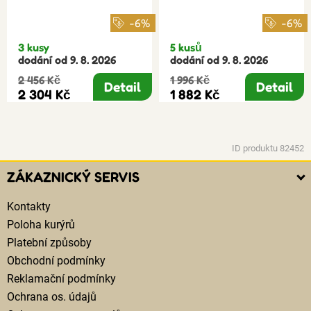
-6%
-6%
3 kusy
5 kusů
dodání od 9. 8. 2026
dodání od 9. 8. 2026
2 456 Kč
1 996 Kč
Detail
Detail
2 304 Kč
1 882 Kč
ID produktu 82452
ZÁKAZNICKÝ SERVIS
Kontakty
Poloha kurýrů
Platební způsoby
Obchodní podmínky
Reklamační podmínky
Ochrana os. údajů