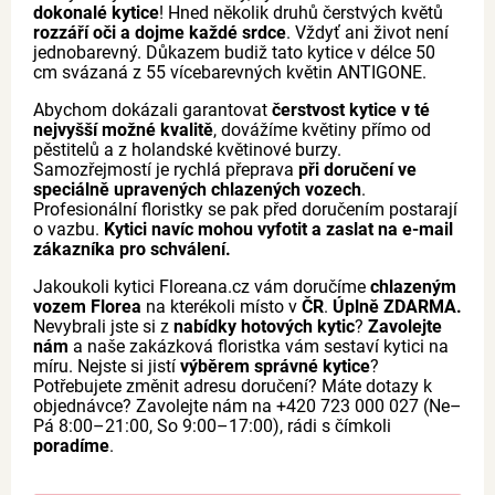
dokonalé kytice
! Hned několik druhů čerstvých květů
rozzáří oči a dojme každé srdce
. Vždyť ani život není
jednobarevný. Důkazem budiž tato kytice v délce 50
cm svázaná z 55 vícebarevných květin ANTIGONE.
Abychom dokázali garantovat
čerstvost kytice v té
nejvyšší možné kvalitě
, dovážíme květiny přímo od
pěstitelů a z holandské květinové burzy.
Samozřejmostí je rychlá přeprava
při doručení ve
speciálně upravených chlazených vozech
.
Profesionální floristky se pak před doručením postarají
o vazbu.
Kytici navíc mohou vyfotit a zaslat na e-mail
zákazníka pro schválení.
Jakoukoli kytici Floreana.cz vám doručíme
chlazeným
vozem Florea
na kterékoli místo v
ČR
.
Úplně ZDARMA.
Nevybrali jste si z
nabídky hotových kytic
?
Zavolejte
nám
a naše zakázková floristka vám sestaví kytici na
míru. Nejste si jistí
výběrem správné kytice
?
Potřebujete změnit adresu doručení? Máte dotazy k
objednávce? Zavolejte nám na +420 723 000 027 (Ne–
Pá 8:00–21:00, So 9:00–17:00), rádi s čímkoli
poradíme
.