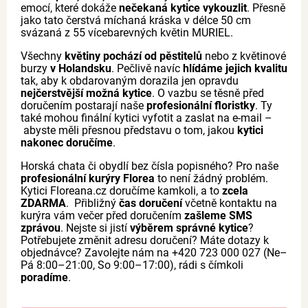
emocí, které dokáže
nečekaná kytice vykouzlit
. Přesně
jako tato čerstvá míchaná kráska v délce 50 cm
svázaná z 55 vícebarevných květin MURIEL.
Všechny
květiny pochází od pěstitelů
nebo z květinové
burzy
v Holandsku
. Pečlivě navíc
hlídáme jejich kvalitu
tak, aby k obdarovaným dorazila jen opravdu
nejčerstvější možná kytice
. O vazbu se těsně před
doručením postarají naše
profesionální floristky
. Ty
také mohou finální kytici vyfotit a zaslat na e-mail –
abyste měli přesnou představu o tom, jakou
kytici
nakonec doručíme
.
Horská chata či obydlí bez čísla popisného? Pro naše
profesionální kurýry Florea
to není žádný problém.
Kytici Floreana.cz doručíme kamkoli, a to
zcela
ZDARMA
. Přibližný
čas doručení
včetně kontaktu na
kurýra vám večer před doručením
zašleme SMS
zprávou
. Nejste si jistí
výběrem správné kytice
?
Potřebujete změnit adresu doručení? Máte dotazy k
objednávce? Zavolejte nám na +420 723 000 027 (Ne–
Pá 8:00–21:00, So 9:00–17:00), rádi s čímkoli
poradíme
.