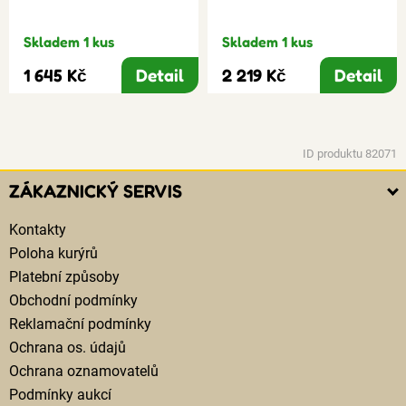
Skladem 1 kus
Skladem 1 kus
1 645 Kč
Detail
2 219 Kč
Detail
ID produktu 82071
ZÁKAZNICKÝ SERVIS
Kontakty
Poloha kurýrů
Platební způsoby
Obchodní podmínky
Reklamační podmínky
Ochrana os. údajů
Ochrana oznamovatelů
Podmínky aukcí