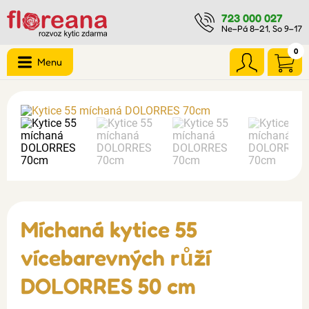
723 000 027
Ne–Pá 8–21, So 9–17
0
Menu
Míchaná kytice 55
vícebarevných růží
DOLORRES 50 cm