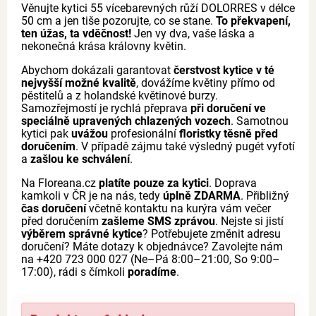
Věnujte kytici 55 vícebarevných růží DOLORRES v délce
50 cm a jen tiše pozorujte, co se stane.
To překvapení,
ten úžas, ta vděčnost!
Jen vy dva, vaše láska a
nekonečná krása královny květin.
Abychom dokázali garantovat
čerstvost kytice v té
nejvyšší možné kvalitě
, dovážíme květiny přímo od
pěstitelů a z holandské květinové burzy.
Samozřejmostí je rychlá přeprava
při doručení ve
speciálně upravených chlazených vozech
. Samotnou
kytici pak
uvážou
profesionální
floristky těsně před
doručením
. V případě zájmu také výsledný pugét vyfotí
a
zašlou ke schválení
.
Na Floreana.cz
platíte pouze za kytici
. Doprava
kamkoli v ČR je na nás, tedy
úplně ZDARMA
. Přibližný
čas doručení
včetně kontaktu na kurýra vám večer
před doručením
zašleme SMS zprávou
. Nejste si jistí
výběrem správné kytice
? Potřebujete změnit adresu
doručení? Máte dotazy k objednávce? Zavolejte nám
na +420 723 000 027 (Ne–Pá 8:00–21:00, So 9:00–
17:00), rádi s čímkoli
poradíme
.