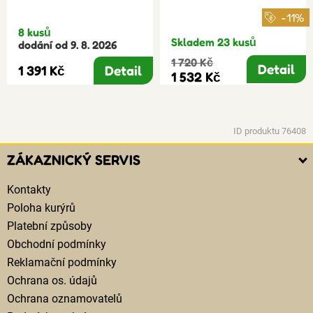
-11%
8 kusů
Skladem 23 kusů
dodání od 9. 8. 2026
1 720 Kč
Detail
1 391 Kč
Detail
1 532 Kč
ID produktu 76408
ZÁKAZNICKÝ SERVIS
Kontakty
Poloha kurýrů
Platební způsoby
Obchodní podmínky
Reklamační podmínky
Ochrana os. údajů
Ochrana oznamovatelů