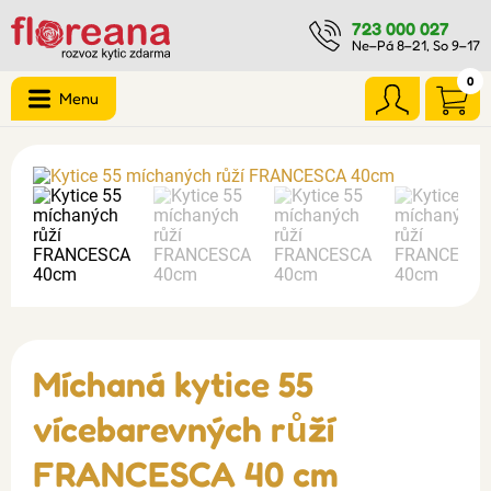
723 000 027
Ne–Pá 8–21, So 9–17
0
Menu
Míchaná kytice 55
vícebarevných růží
FRANCESCA 40 cm