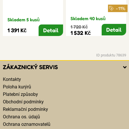
-11%
Skladem 40 kusů
Skladem 5 kusů
1 720 Kč
Detail
1 391 Kč
Detail
1 532 Kč
ID produktu 78639
ZÁKAZNICKÝ SERVIS
Kontakty
Poloha kurýrů
Platební způsoby
Obchodní podmínky
Reklamační podmínky
Ochrana os. údajů
Ochrana oznamovatelů