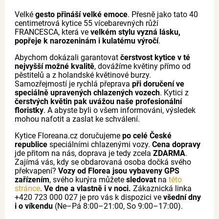
Velké
gesto přináší velké emoce
. Přesně jako tato 40
centimetrová kytice 55 vícebarevných růží
FRANCESCA, která ve
velkém stylu vyzná lásku,
popřeje k narozeninám i kulatému výročí
.
Abychom dokázali garantovat
čerstvost kytice v té
nejvyšší možné kvalitě
, dovážíme květiny přímo od
pěstitelů a z holandské květinové burzy.
Samozřejmostí je rychlá přeprava
při doručení ve
speciálně upravených chlazených vozech
. Kytici z
čerstvých květin pak uvážou naše profesionální
floristky
. A abyste byli o všem informováni, výsledek
mohou nafotit a zaslat ke schválení.
Kytice Floreana.cz doručujeme
po celé České
republice
speciálními chlazenými vozy.
Cena dopravy
jde přitom na nás, doprava je tedy zcela
ZDARMA
.
Zajímá vás, kdy se obdarovaná osoba dočká svého
překvapení?
Vozy od Florea jsou vybaveny GPS
zařízením
, svého kurýra můžete
sledovat
na
této
stránce
.
Ve dne a vlastně i v noci.
Zákaznická linka
+420 723 000 027 je pro vás k dispozici ve
všední dny
i o víkendu
(Ne–Pá 8:00–21:00, So 9:00–17:00).