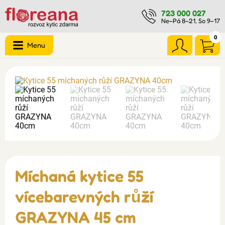
723 000 027
Ne–Pá 8–21, So 9–17
0
Menu
Míchaná kytice 55
vícebarevných růží
GRAZYNA 45 cm