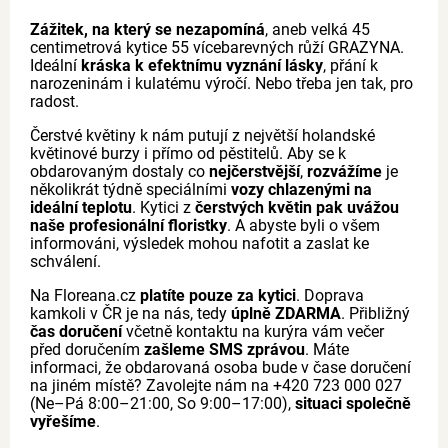
Zážitek, na který se nezapomíná
, aneb velká 45
centimetrová kytice 55 vícebarevných růží GRAZYNA.
Ideální
kráska k efektnímu vyznání lásky
, přání k
narozeninám i kulatému výročí. Nebo třeba jen tak, pro
radost.
Čerstvé květiny k nám putují z největší holandské
květinové burzy i přímo od pěstitelů. Aby se k
obdarovaným dostaly co
nejčerstvější
,
rozvážíme
je
několikrát týdně speciálními
vozy chlazenými na
ideální teplotu
. Kytici z
čerstvých květin pak uvážou
naše profesionální floristky
. A abyste byli o všem
informováni, výsledek mohou nafotit a zaslat ke
schválení.
Na Floreana.cz
platíte pouze za kytici
. Doprava
kamkoli v ČR je na nás, tedy
úplně ZDARMA
. Přibližný
čas doručení
včetně kontaktu na kurýra vám večer
před doručením
zašleme SMS zprávou
. Máte
informaci, že obdarovaná osoba bude v čase doručení
na jiném místě? Zavolejte nám na +420 723 000 027
(Ne–Pá 8:00–21:00, So 9:00–17:00),
situaci společně
vyřešíme
.