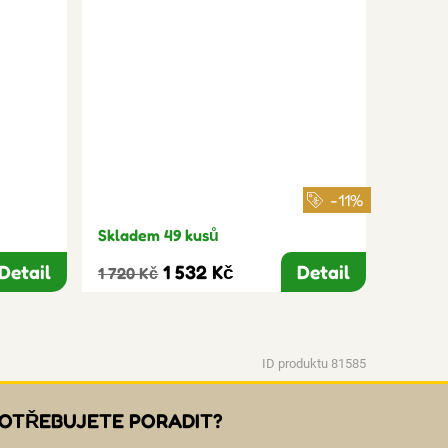
-11%
Skladem 49 kusů
Detail
1 532 Kč
Detail
1 720 Kč
ID produktu 81585
OTŘEBUJETE PORADIT?