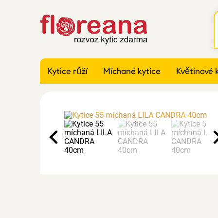
Kytice růží
Míchané kytice
Květinové 