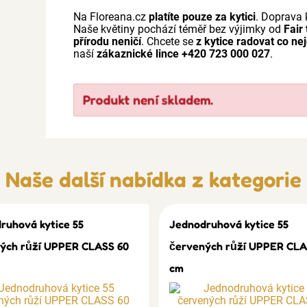
Na Floreana.cz
platíte pouze za kytici
. Doprava 
Naše květiny pochází téměř bez výjimky od
Fair
přírodu neničí
. Chcete se
z kytice radovat co ne
naší
zákaznické lince +420 723 000 027
.
Produkt není skladem.
Naše další nabídka z kategorie
ruhová kytice 55
Jednodruhová kytice 55
ých růží UPPER CLASS 60
červených růží UPPER CLA
cm