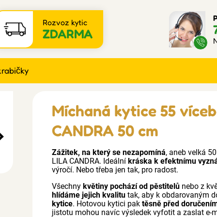
P
Rozvoz kytic
ZDARMA
N
krabičky
Míchaná kytice 55 více
CANDRA 50 cm
Zážitek, na který se nezapomíná
, aneb velká 5
LILA CANDRA. Ideální
kráska k efektnímu vyzná
výročí. Nebo třeba jen tak, pro radost.
Všechny
květiny pochází od pěstitelů
nebo z kv
hlídáme jejich kvalitu
tak, aby k obdarovaným d
kytice
. Hotovou kytici pak
těsně před doručením
jistotu mohou navíc výsledek vyfotit a zaslat e-