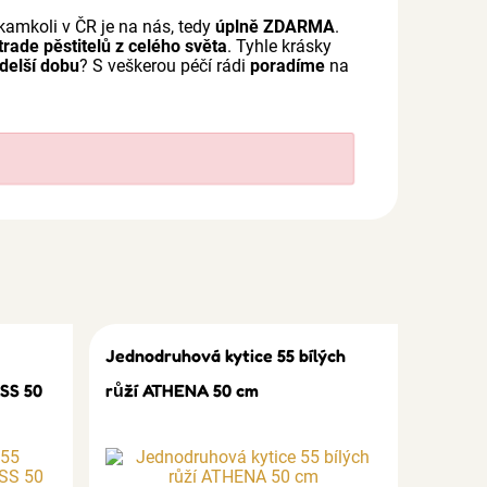
kamkoli v ČR je na nás, tedy
úplně ZDARMA
.
 trade pěstitelů z celého světa
. Tyhle krásky
jdelší dobu
? S veškerou péčí rádi
poradíme
na
Jednodruhová kytice 55 bílých
SS 50
růží ATHENA 50 cm