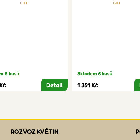
m 8 kusů
Skladem 6 kusů
 Kč
Detail
1 391 Kč
ROZVOZ KVĚTIN
P