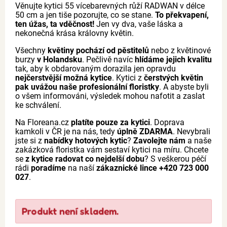
Věnujte kytici 55 vícebarevných růží RADWAN v délce
50 cm a jen tiše pozorujte, co se stane.
To překvapení,
ten úžas, ta vděčnost!
Jen vy dva, vaše láska a
nekonečná krása královny květin.
Všechny
květiny pochází od pěstitelů
nebo z květinové
burzy
v Holandsku
. Pečlivě navíc
hlídáme jejich kvalitu
tak, aby k obdarovaným dorazila jen opravdu
nejčerstvější možná kytice
. Kytici z
čerstvých květin
pak uvážou naše profesionální floristky
. A abyste byli
o všem informováni, výsledek mohou nafotit a zaslat
ke schválení.
Na Floreana.cz
platíte pouze za kytici
. Doprava
kamkoli v ČR je na nás, tedy
úplně ZDARMA
. Nevybrali
jste si z
nabídky hotových kytic
?
Zavolejte nám
a naše
zakázková floristka vám sestaví kytici na míru. Chcete
se
z kytice radovat co nejdelší dobu
? S veškerou péčí
rádi
poradíme
na naší
zákaznické lince +420 723 000
027
.
Produkt není skladem.