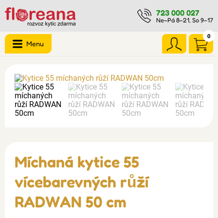
723 000 027
Ne–Pá 8–21, So 9–17
0
Menu
Míchaná kytice 55
vícebarevných růží
RADWAN 50 cm