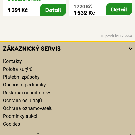
1 720 Kč
Detail
1 391 Kč
Detail
1 532 Kč
ID produktu 76564
ZÁKAZNICKÝ SERVIS
Kontakty
Poloha kurýrů
Platební způsoby
Obchodní podmínky
Reklamační podmínky
Ochrana os. údajů
Ochrana oznamovatelů
Podmínky aukcí
Cookies