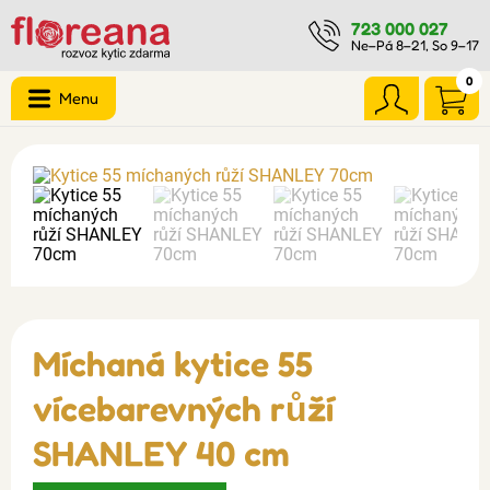
723 000 027
Ne–Pá 8–21, So 9–17
0
Menu
Míchaná kytice 55
vícebarevných růží
SHANLEY 40 cm