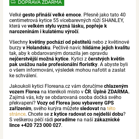
DOPRAVA ZDARMA
Velké
gesto přináší velké emoce
. Přesně jako tato 40
centimetrová kytice 55 vícebarevných růží SHANLEY,
která ve
velkém stylu vyzná lásku, popřeje k
narozeninám i kulatému výročí
.
Všechny
květiny pochází od pěstitelů
nebo z květinové
burzy
v Holandsku
. Pečlivě navíc
hlídáme jejich kvalitu
tak, aby k obdarovaným dorazila jen opravdu
nejčerstvější možná kytice
. Kytici z
čerstvých květin
pak uvážou naše profesionální floristky
. A abyste byli
o všem informováni, výsledek mohou nafotit a zaslat
ke schválení.
Jakoukoli kytici Floreana.cz vám doručíme
chlazeným
vozem Florea
na kterékoli místo v
ČR
.
Úplně ZDARMA.
Zajímá vás, kdy se obdarovaná osoba dočká svého
překvapení?
Vozy od Florea jsou vybaveny GPS
zařízením
, svého kurýra můžete
sledovat
na
této
stránce
. Chcete se
z kytice radovat co nejdelší dobu
?
S veškerou péčí rádi
poradíme
na naší
zákaznické
lince +420 723 000 027
.