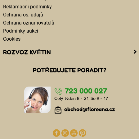
Reklamační podmínky
Ochrana os. údajů
Ochrana oznamovatelů
Podmínky aukcí
Cookies
ROZVOZ KVĚTIN
Kam doručujeme květiny
POTŘEBUJETE PORADIT?
Cena za doručení květin
Rozvoz květin chlazenými vozy
723 000 027
Doručení květin sledujete online
Kdo jsou lidé, kteří doručují kytice
Celý týden 8 - 21, So 9 - 17
Odkud květiny doručujeme
obchod@floreana.cz