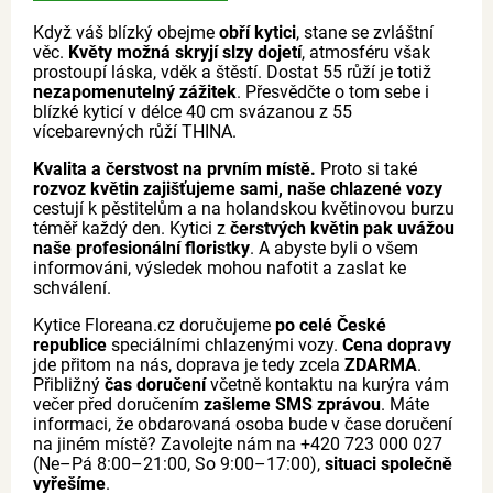
Když váš blízký obejme
obří kytici
, stane se zvláštní
věc.
Květy možná skryjí slzy dojetí
, atmosféru však
prostoupí láska, vděk a štěstí. Dostat 55 růží je totiž
nezapomenutelný zážitek
. Přesvědčte o tom sebe i
blízké kyticí v délce 40 cm svázanou z 55
vícebarevných růží THINA.
Kvalita a čerstvost na prvním místě.
Proto si také
rozvoz květin zajišťujeme sami, naše chlazené vozy
cestují k pěstitelům a na holandskou květinovou burzu
téměř každý den. Kytici z
čerstvých květin pak uvážou
naše profesionální floristky
. A abyste byli o všem
informováni, výsledek mohou nafotit a zaslat ke
schválení.
Kytice Floreana.cz doručujeme
po celé České
republice
speciálními chlazenými vozy.
Cena dopravy
jde přitom na nás, doprava je tedy zcela
ZDARMA
.
Přibližný
čas doručení
včetně kontaktu na kurýra vám
večer před doručením
zašleme SMS zprávou
. Máte
informaci, že obdarovaná osoba bude v čase doručení
na jiném místě? Zavolejte nám na +420 723 000 027
(Ne–Pá 8:00–21:00, So 9:00–17:00),
situaci společně
vyřešíme
.