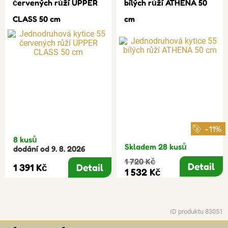
červených růží UPPER
bílých růží ATHENA 50
CLASS 50 cm
cm
-11%
8 kusů
Skladem 28 kusů
dodání od 9. 8. 2026
1 720 Kč
Detail
1 391 Kč
Detail
1 532 Kč
ID produktu 83051