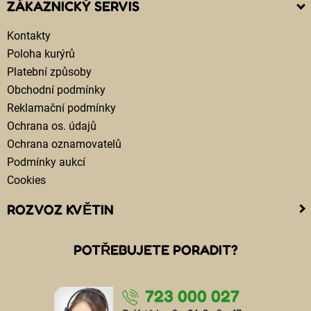
ZÁKAZNICKÝ SERVIS
Kontakty
Poloha kurýrů
Platební způsoby
Obchodní podmínky
Reklamační podmínky
Ochrana os. údajů
Ochrana oznamovatelů
Podmínky aukcí
Cookies
ROZVOZ KVĚTIN
Kam doručujeme květiny
POTŘEBUJETE PORADIT?
Cena za doručení květin
Rozvoz květin chlazenými vozy
723 000 027
Doručení květin sledujete online