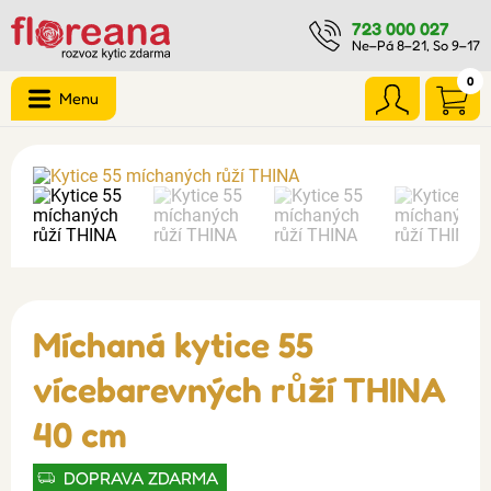
723 000 027
Ne–Pá 8–21, So 9–17
0
Menu
Míchaná kytice 55
vícebarevných růží THINA
40 cm
DOPRAVA ZDARMA