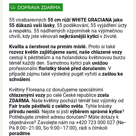
DOPRAVA ZDARMA
55 vícebarevných
55 cm růží WHITE GRACIANA jako
55 důkazů vaší lásky
, 55 poděkování, 55 vyjádření úcty
a respektu. 55 nádherných vzpomínek na výjimečnou
chvíli, kdy jste věnovali
nejkrásnější kytici
v životě.
Kvalita a čerstvost na prvním místě.
Proto si také
rozvoz květin zajišťujeme sami, naše chlazené vozy
cestují k pěstitelům a na holandskou květinovou burzu
téměř každý den. Samotnou kytici pak
uvážou
profesionální
floristky těsně před doručením
. V
případě zájmu také výsledný pugét vyfotí a
zašlou ke
schválení
.
Květiny Floreana.cz doručujeme speciálními
chlazenými vozy
po celé České republice
zcela
ZDARMA
. Naše květiny pochází téměř bez výjimky od
Fair trade pěstitelů z celého světa
. Tyhle krásky
přírodu neničí
. Nejste si jistí
výběrem správné kytice
?
Potřebujete změnit adresu doručení? Máte dotazy k
objednávce? Zavolejte nám na +420 723 000 027 (Ne–
Pá 8:00–21:00, So 9:00–17:00), rádi s čímkoli
poradíme
.