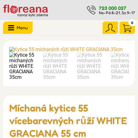
723 000 027
Ne–Pá 8–21, So 9–17
0
Menu
Míchaná kytice 55
vícebarevných růží WHITE
GRACIANA 55 cm