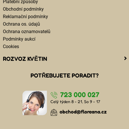
Platební způsoby
Obchodní podmínky
Reklamační podmínky
Ochrana os. údajů
Ochrana oznamovatelů
Podmínky aukcí
Cookies
ROZVOZ KVĚTIN
Kam doručujeme květiny
POTŘEBUJETE PORADIT?
Cena za doručení květin
Rozvoz květin chlazenými vozy
723 000 027
Doručení květin sledujete online
Kdo jsou lidé, kteří doručují kytice
Celý týden 8 - 21, So 9 - 17
Odkud květiny doručujeme
obchod@floreana.cz