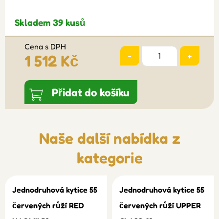
Skladem 39 kusů
Cena s DPH
-
+
1 512 Kč
Přidat do košíku
Naše další nabídka z
kategorie
Jednodruhová kytice 55
Jednodruhová kytice 55
červených růží RED
červených růží UPPER