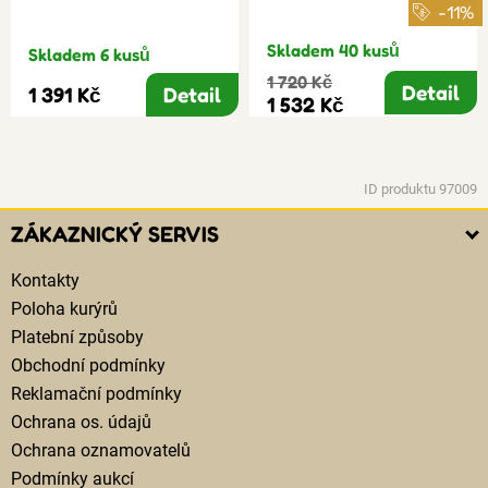
-11%
Skladem 40 kusů
Skladem 6 kusů
1 720 Kč
Detail
1 391 Kč
Detail
1 532 Kč
ID produktu 97009
ZÁKAZNICKÝ SERVIS
Kontakty
Poloha kurýrů
Platební způsoby
Obchodní podmínky
Reklamační podmínky
Ochrana os. údajů
Ochrana oznamovatelů
Podmínky aukcí