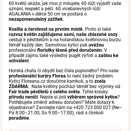
60 květů ukáže, jak moc ji milujete, 60 růží vyjádří vaše
uznání, respekt a péči. 60 vícebarevných růží
AGALANIA v délce 50 cm se postará o
nezapomenutelný zážitek
.
Kvalita a čerstvost na prvním místě.
Proto si také
rozvoz květin zajišťujeme sami, naše chlazené vozy
cestují k pěstitelům a na holandskou květinovou burzu
téměř každý den. Samotnou kytici pak
uvážou
profesionální
floristky těsně před doručením
. V
případě zájmu také výsledný pugét vyfotí a
zašlou ke
schválení
.
Horská chata či obydlí bez čísla popisného? Pro naše
profesionální kurýry Florea
to není žádný problém.
Kytici Floreana.cz doručíme kamkoli, a to
zcela
ZDARMA
. Naše květiny pochází téměř bez výjimky od
Fair trade pěstitelů z celého světa
. Tyhle krásky
přírodu neničí
. Nejste si jistí
výběrem správné kytice
?
Potřebujete změnit adresu doručení? Máte dotazy k
objednávce? Zavolejte nám na +420 723 000 027 (Ne–
Pá 8:00–21:00, So 9:00–17:00), rádi s čímkoli
poradíme
.