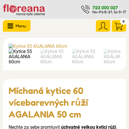
723 000 027
Ne–Pá 8–21, So 9–17
0
Menu
Míchaná kytice 60
vícebarevných růží
AGALANIA 50 cm
Nechte za sebe promluvit
úchvatně velkou kytici růží
.