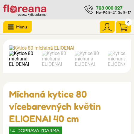
723 000 027
Ne–Pá 8–21, So 9–17
0
Menu
Míchaná kytice 80
vícebarevných květin
ELIOENAI 40 cm
DOPRAVA ZDARMA