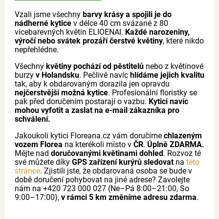
Vzali jsme všechny
barvy krásy a spojili je do
nádherné kytice
v délce 40 cm svázané z 80
vícebarevných květin ELIOENAI.
Každé narozeniny,
výročí nebo svátek prozáří čerstvé květiny
, které nikdo
nepřehlédne.
Všechny
květiny pochází od pěstitelů
nebo z květinové
burzy
v Holandsku
. Pečlivě navíc
hlídáme jejich kvalitu
tak, aby k obdarovaným dorazila jen opravdu
nejčerstvější možná kytice
. Profesionální floristky se
pak před doručením postarají o vazbu.
Kytici navíc
mohou vyfotit a zaslat na e-mail zákazníka pro
schválení.
Jakoukoli kytici Floreana.cz vám doručíme
chlazeným
vozem Florea
na kterékoli místo v
ČR
.
Úplně ZDARMA.
Mějte nad
doručovanými květinami dohled
. Rozvoz té
své můžete díky
GPS zařízení kurýrů sledovat
na
této
stránce
. Zjistili jste, že obdarovaná osoba se bude v
době doručení pohybovat na jiné adrese? Zavolejte
nám na +420 723 000 027 (Ne–Pá 8:00–21:00, So
9:00–17:00),
v rámci 5 km změníme adresu zdarma
.