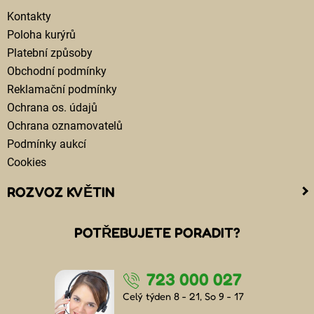
Kontakty
Poloha kurýrů
Platební způsoby
Obchodní podmínky
Reklamační podmínky
Ochrana os. údajů
Ochrana oznamovatelů
Podmínky aukcí
Cookies
ROZVOZ KVĚTIN
Kam doručujeme květiny
POTŘEBUJETE PORADIT?
Cena za doručení květin
Rozvoz květin chlazenými vozy
723 000 027
Doručení květin sledujete online
Kdo jsou lidé, kteří doručují kytice
Celý týden 8 - 21, So 9 - 17
Odkud květiny doručujeme