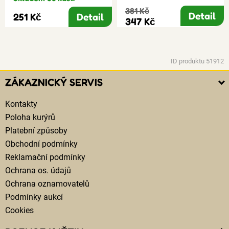
381 Kč
Detail
251 Kč
Detail
347 Kč
ID produktu 51912
ZÁKAZNICKÝ SERVIS
Kontakty
Poloha kurýrů
Platební způsoby
Obchodní podmínky
Reklamační podmínky
Ochrana os. údajů
Ochrana oznamovatelů
Podmínky aukcí
Cookies