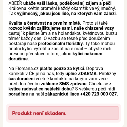
ABEER
ukáže vaši lásku, poděkování, zájem a péči
.
Královna květin promění každý okamžik ve výjimečný.
Tak
výjimečný, jakou jsou lidé, na kterých vám záleží
.
Kvalita a čerstvost na prvním místě.
Proto si také
rozvoz květin zajišťujeme sami, naše chlazené vozy
cestují k pěstitelům a na holandskou květinovou burzu
téměř každý den. O vazbu se těsně před doručením
postarají naše
profesionální floristky
. Ty také mohou
finální kytici vyfotit a zaslat na e-mail – abyste měli
přesnou představu o tom, jakou
kytici nakonec
doručíme
.
Na Floreana.cz
platíte pouze za kytici
. Doprava
kamkoli v ČR je na nás, tedy
úplně ZDARMA
. Přibližný
čas doručení
včetně kontaktu na kurýra vám večer
před doručením
zašleme SMS zprávou
. Chcete se
z
kytice radovat co nejdelší dobu
? S veškerou péčí rádi
poradíme
na naší
zákaznické lince +420 723 000 027
.
Produkt není skladem.