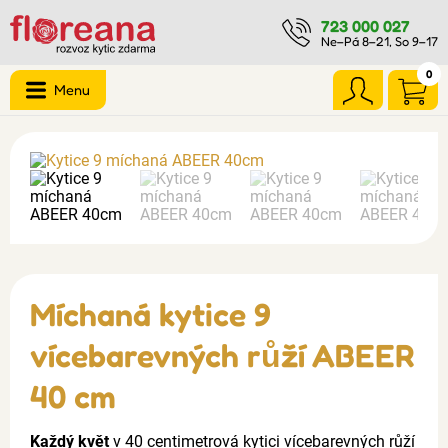
723 000 027
Ne–Pá 8–21, So 9–17
0
Menu
Míchaná kytice 9
vícebarevných růží ABEER
40 cm
Každý květ
v 40 centimetrová kytici vícebarevných růží