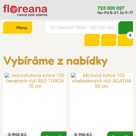
723 000 027
Ne–Pá 8–21, So 9–17
Menu
0
Vybíráme z nabídky
3 942 Kč
2 146 Kč
Množstevní
Množstevní