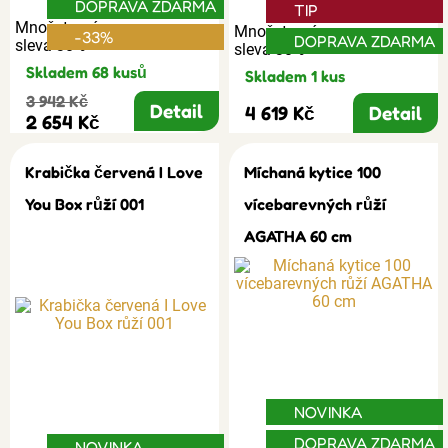
DOPRAVA ZDARMA
TIP
Množstevní
Množstevní
-33%
DOPRAVA ZDARMA
sleva 30%
sleva 30%
Skladem 68 kusů
Skladem 1 kus
3 942 Kč
Detail
4 619 Kč
Detail
2 654 Kč
Krabička červená I Love
Míchaná kytice 100
You Box růží 001
vícebarevných růží
AGATHA 60 cm
NOVINKA
DOPRAVA ZDARMA
NOVINKA