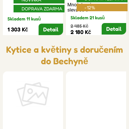
Množstevní
-12%
DOPRAVA ZDARMA
sleva 30%
Skladem 21 kusů
Skladem 11 kusů
2 485 Kč
Detail
1 303 Kč
Detail
2 180 Kč
Kytice a květiny s doručením
do Bechyně