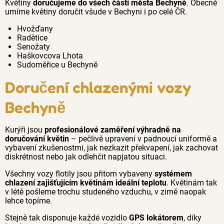
Květiny
doručujeme do všech částí města Bechyně
. Obecně
umíme květiny doručit všude v Bechyni i po celé ČR.
Hvožďany
Radětice
Senožaty
Haškovcova Lhota
Sudoměřice u Bechyně
Doručení chlazenými vozy
Bechyně
Kurýři jsou
profesionálové zaměření výhradně na
doručování květin
– pečlivě upravení v padnoucí uniformě a
vybavení zkušenostmi, jak nezkazit překvapení, jak zachovat
diskrétnost nebo jak odlehčit napjatou situaci.
Všechny vozy flotily jsou přitom vybaveny
systémem
chlazení zajišťujícím květinám ideální teplotu
. Květinám tak
v létě pošleme trochu studeného vzduchu, v zimě naopak
lehce topíme.
Stejně tak disponuje každé vozidlo
GPS lokátorem
, díky