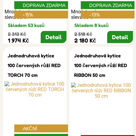
DOPRAVA ZDARMA
DOPRAVA ZDARMA
Množstevní
Množstevní
-15%
-13%
sleva 30%
sleva 30%
Skladem 53 kusů
Skladem 8 kusů
2 313 Kč
2 518 Kč
Detail
Detail
1 974 Kč
2 180 Kč
Jednodruhová kytice
Jednodruhová kytice
100 červených růží RED
100 červených růží RED
TORCH 70 cm
RIBBON 50 cm
AKČNÍ