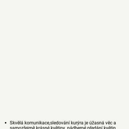
Skvělá komunikace,sledování kurýra je úžasná věc a
samozřejmě krásné květiny ,nádherné předání květin