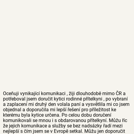
Oceňuji vynikající komunikaci , žiji dlouhodobě mimo ČR a
potřeboval jsem doručit kytici rodinné přítelkyni , po vybraní
a zaplacení mi druhý den volala paní a vysvětlila mi co jsem
objednal a doporučila mi lepší řešení pro příležitost ke
kterému byla kytice určena. Po celou dobu doručení
komunikovali se mnou i s obdarovanou přítelkyní. Můžu říc
že jejich komunikace a služby se bez nadsázky řadí mezi
nejlepší s čím jsem se v Evropě setkal. Můžu jen doporučit