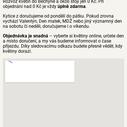
Rozvoz květin do Bechyně a okolí stojí jen 0 Kč. Při
objednání nad 0 Kč je vždy
úplně zdarma
.
Kytice z doručujeme od pondělí do pátku. Pokud zrovna
vychází Valentýn, Den matek, MDŽ nebo jiný významný den
na sobotu či neděli, doručujeme i o víkendu.
Objednávka je snadná
– vyberte si květiny online, určete den
a místo doručení, a my vás budeme informovat o čase
příjezdu. Díky sledovacímu odkazu budete přesně vědět, kdy
květiny dorazí.