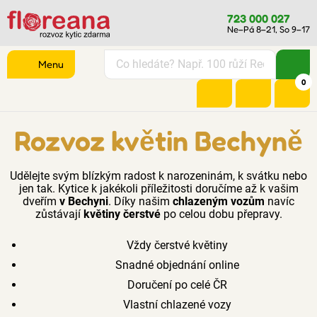
723 000 027
Ne–Pá 8–21, So 9–17
Menu
0
Rozvoz květin Bechyně
Udělejte svým blízkým radost k narozeninám, k svátku nebo
jen tak. Kytice k jakékoli příležitosti doručíme až k vašim
dveřím
v Bechyni
. Díky našim
chlazeným vozům
navíc
zůstávají
květiny čerstvé
po celou dobu přepravy.
Vždy čerstvé květiny
Snadné objednání online
Doručení po celé ČR
Vlastní chlazené vozy