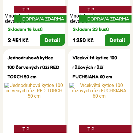
TIP
TIP
Množstevní
Množstevní
DOPRAVA ZDARMA
DOPRAVA ZDARMA
sleva 30%
sleva 3%
Skladem 16 kusů
Skladem 23 kusů
2 451 Kč
Detail
1 250 Kč
Detail
Jednodruhová kytice
Vícekvětá kytice 100
100 červených růží RED
růžových růží
TORCH 50 cm
FUCHSIANA 60 cm
TIP
TIP