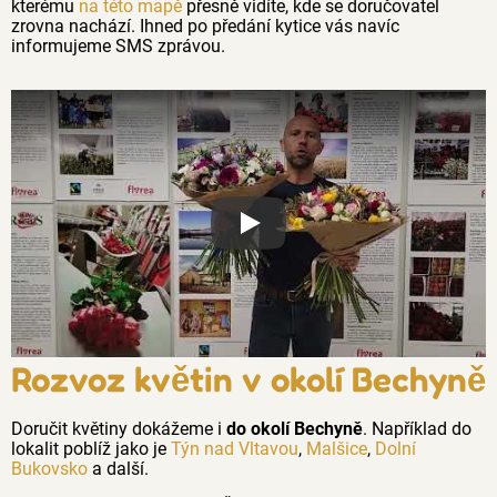
kterému
na této mapě
přesně vidíte, kde se doručovatel
zrovna nachází. Ihned po předání kytice vás navíc
informujeme SMS zprávou.
Proč jsou květiny z Florea tak č
Rozvoz květin v okolí Bechyně
Doručit květiny dokážeme i
do okolí Bechyně
. Například do
lokalit poblíž jako je
Týn nad Vltavou
,
Malšice
,
Dolní
Bukovsko
a další.