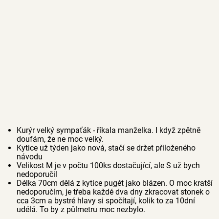
Kurýr velký sympaťák - říkala manželka. I když zpětně
doufám, že ne moc velký.
Kytice už týden jako nová, stačí se držet přiloženého
návodu
Velikost M je v počtu 100ks dostačující, ale S už bych
nedoporučil
Délka 70cm dělá z kytice pugét jako blázen. O moc kratší
nedoporučím, je třeba každé dva dny zkracovat stonek o
cca 3cm a bystré hlavy si spočítají, kolik to za 10dní
udélá. To by z půlmetru moc nezbylo.