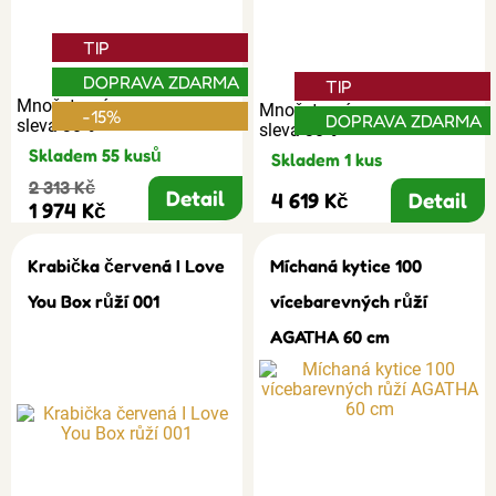
TIP
DOPRAVA ZDARMA
TIP
Množstevní
Množstevní
-15%
DOPRAVA ZDARMA
sleva 30%
sleva 30%
Skladem 55 kusů
Skladem 1 kus
2 313 Kč
Detail
4 619 Kč
Detail
1 974 Kč
Krabička červená I Love
Míchaná kytice 100
You Box růží 001
vícebarevných růží
AGATHA 60 cm