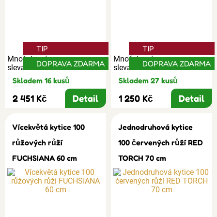
TIP
TIP
Množstevní
Množstevní
DOPRAVA ZDARMA
DOPRAVA ZDARMA
sleva 30%
sleva 3%
Skladem 16 kusů
Skladem 27 kusů
2 451 Kč
Detail
1 250 Kč
Detail
Vícekvětá kytice 100
Jednodruhová kytice
růžových růží
100 červených růží RED
FUCHSIANA 60 cm
TORCH 70 cm