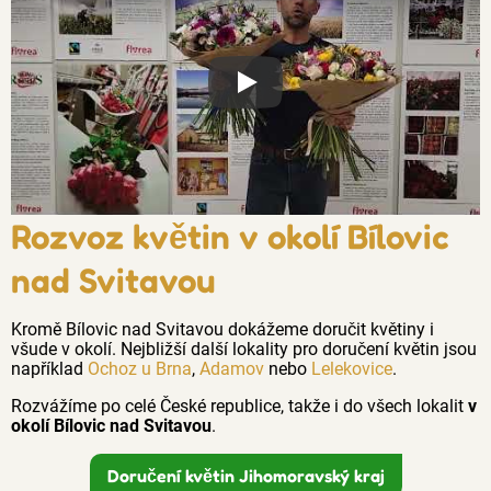
Proč jsou květiny z Florea tak č
Rozvoz květin v okolí Bílovic
nad Svitavou
Kromě Bílovic nad Svitavou dokážeme doručit květiny i
všude v okolí. Nejbližší další lokality pro doručení květin jsou
například
Ochoz u Brna
,
Adamov
nebo
Lelekovice
.
Rozvážíme po celé České republice, takže i do všech lokalit
v
okolí Bílovic nad Svitavou
.
Doručení květin Jihomoravský kraj