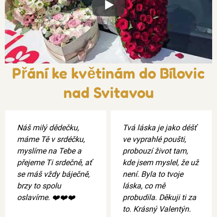
Xxx
Přání ke květinám do Bílovic
nad Svitavou
Náš milý dědečku,
Tvá láska je jako déšť
máme Tě v srdéčku,
ve vyprahlé poušti,
myslíme na Tebe a
probouzí život tam,
přejeme Ti srdečně, ať
kde jsem myslel, že už
se máš vždy báječně,
není. Byla to tvoje
brzy to spolu
láska, co mě
oslavíme. ❤️❤️❤️
probudila. Děkuji ti za
to. Krásný Valentýn.