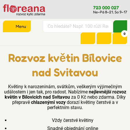
723 000 027
Ne–Pá 8–21, So 9–17
Menu
0
Rozvoz květin Bílovice
nad Svitavou
Květiny k narozeninám, svátkům, veškerým výjimečným
událostem i jen tak, pro radost. Nabízíme
nejlevnější rozvoz
květin v Bílovicích nad Svitavou
za 0 Kč nebo zdarma. Díky
přepravě
chlazenými vozy
dorazí květiny čerstvé a v
perfektním stavu.
Vždy čerstvé květiny
Snadné objednání online