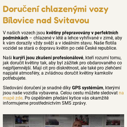
Doručení chlazenými vozy
Bílovice nad Svitavou
V našich vozech jsou
květiny přepravovány v perfektních
podmínkách
– chlazené v létě a lehce vyhřívané v zimě, aby
k vám dorazily vždy svěží a v ideálním stavu. Naše flotila
vozidel se stará o dopravu květin po celé České republice.
Naši
kurýři jsou zkušení profesionálové
, kteří rozumí tomu,
jak doručit květiny tak, aby byl zážitek pro obdarovaného co
nejpříjemnější. Mají cit pro diskrétnost, ale také pro zlehčení
napjaté atmosféry, a zvládnou doručit květiny kamkoliv
potřebujete.
Sledování doručení je snadné díky
GPS systémům
, kterými
jsou naše vozidla vybavena. Celou cestu můžete sledovat
na
mapě zde
. Po úspěšném předání kytice vás okamžitě
informujeme prostřednictvím SMS zprávy.