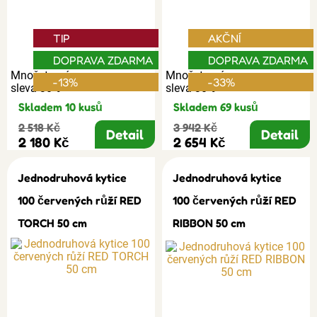
TIP
AKČNÍ
DOPRAVA ZDARMA
DOPRAVA ZDARMA
Množstevní
Množstevní
-13%
-33%
sleva 30%
sleva 30%
Skladem 10 kusů
Skladem 69 kusů
2 518 Kč
3 942 Kč
Detail
Detail
2 180 Kč
2 654 Kč
Jednodruhová kytice
Jednodruhová kytice
100 červených růží RED
100 červených růží RED
TORCH 50 cm
RIBBON 50 cm