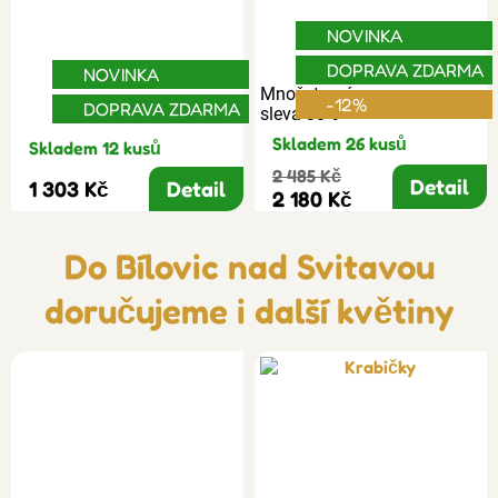
NOVINKA
DOPRAVA ZDARMA
NOVINKA
Množstevní
-12%
DOPRAVA ZDARMA
sleva 30%
Skladem 26 kusů
Skladem 12 kusů
2 485 Kč
Detail
1 303 Kč
Detail
2 180 Kč
Do Bílovic nad Svitavou
doručujeme i další květiny