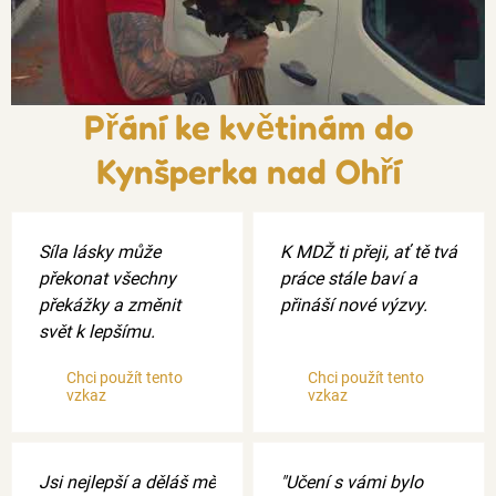
Přání ke květinám do
Kynšperka nad Ohří
Síla lásky může
K MDŽ ti přeji, ať tě tvá
překonat všechny
práce stále baví a
překážky a změnit
přináší nové výzvy.
svět k lepšímu.
Chci použít tento
Chci použít tento
vzkaz
vzkaz
Jsi nejlepší a děláš mě
"Učení s vámi bylo