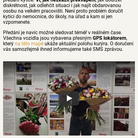
diskrétnost, jak odlehčit situaci i jak najít obdarovanou
osobu na velkém pracovišti. Není proto problém doručit
kytici do nemocnice, do školy, na úřad a kam si jen
vzpomenete.
Předání je navíc možné sledovat téměř v reálném čase.
Všechna vozidla jsou vybavena přesným
GPS lokátorem
,
který
na této mapě
ukáže aktuální polohu kurýra. O doručení
vás samozřejmě ihned informujeme také SMS zprávou.
Proč jsou květiny z Florea tak č