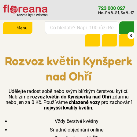
723 000 027
Ne–Pá 8–21, So 9–17
Menu
0
Rozvoz květin Kynšperk
nad Ohří
Udělejte radost sobě nebo svým blízkým čerstvou kyticí.
Nabízíme
rozvoz květin do Kynšperka nad Ohří
zdarma
nebo jen za 0 Kč. Používáme
chlazené vozy
pro zachování
nejvyšší kvality květin
.
Vždy čerstvé květiny
Snadné objednání online