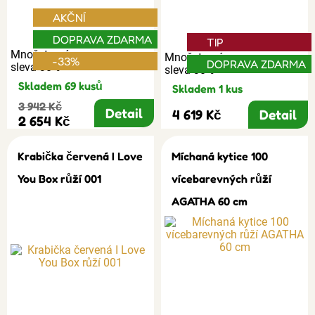
AKČNÍ
DOPRAVA ZDARMA
TIP
Množstevní
Množstevní
-33%
DOPRAVA ZDARMA
sleva 30%
sleva 30%
Skladem 69 kusů
Skladem 1 kus
3 942 Kč
Detail
4 619 Kč
Detail
2 654 Kč
Krabička červená I Love
Míchaná kytice 100
You Box růží 001
vícebarevných růží
AGATHA 60 cm