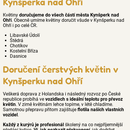
Kynšperka nad Ohří
Květiny
doručujeme do všech částí města Kynšperk nad
Ohří
. Obecně umíme květiny doručit všude v Kynšperku nad
Ohří i po celé ČR.
Libavské Údolí
Štědrá
Chotíkov
Kostelní Bříza
Dasnice
Doručení čerstvých květin v
Kynšperku nad Ohří
Veškerá doprava z Holandska i následný rozvoz po České
republice probíhá ve
vozidlech s ideální teplotu pro převoz
květin
. V zimě květinám lehce topíme, v létě chladíme.
Samotnou přepravu přitom zajištuje
flotila našich vlastních
vozidel
.
Každý z kurýrů je profesionál
školený na co nejpříjemnější
předání kytice.
Ví, jak nezkazit překvapení
, jak dodržet