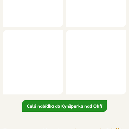
Celá nabídka do Kynšperka nad Ohří