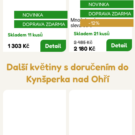
NOVINKA
DOPRAVA ZDARMA
NOVINKA
Množstevní
-12%
DOPRAVA ZDARMA
sleva 30%
Skladem 21 kusů
Skladem 11 kusů
2 485 Kč
Detail
1 303 Kč
Detail
2 180 Kč
Další květiny s doručením do
Kynšperka nad Ohří