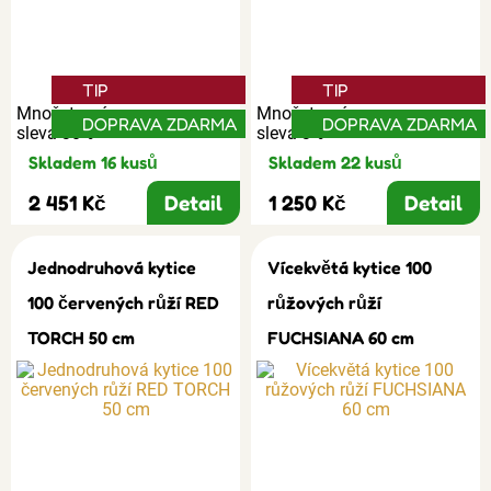
TIP
TIP
Množstevní
Množstevní
DOPRAVA ZDARMA
DOPRAVA ZDARMA
sleva 30%
sleva 3%
Skladem 16 kusů
Skladem 22 kusů
2 451 Kč
Detail
1 250 Kč
Detail
Jednodruhová kytice
Vícekvětá kytice 100
100 červených růží RED
růžových růží
TORCH 50 cm
FUCHSIANA 60 cm