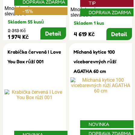
DOPRAVA ZDARMA
TIP
Množstevní
Množstevní
-15%
DOPRAVA ZDARMA
sleva 30%
sleva 30%
Skladem 55 kusů
Skladem 1 kus
2 313 Kč
Detail
4 619 Kč
Detail
1 974 Kč
Krabička červená I Love
Míchaná kytice 100
You Box růží 001
vícebarevných růží
AGATHA 60 cm
NOVINKA
DOPRAVA ZDARMA
NOVINKA