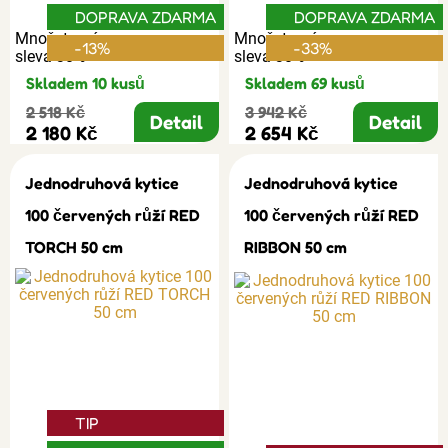
DOPRAVA ZDARMA
DOPRAVA ZDARMA
Množstevní
Množstevní
-13%
-33%
sleva 30%
sleva 30%
Skladem 10 kusů
Skladem 69 kusů
2 518 Kč
3 942 Kč
Detail
Detail
2 180 Kč
2 654 Kč
Jednodruhová kytice
Jednodruhová kytice
100 červených růží RED
100 červených růží RED
TORCH 50 cm
RIBBON 50 cm
TIP