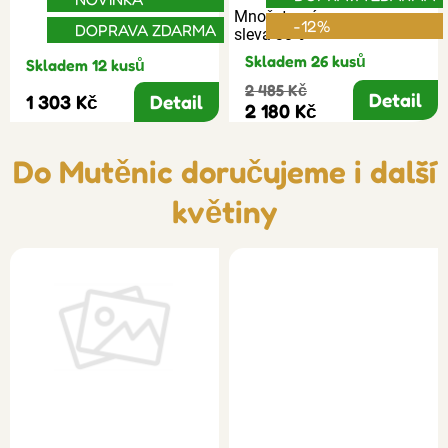
Množstevní
-12%
DOPRAVA ZDARMA
sleva 30%
Skladem 26 kusů
Skladem 12 kusů
2 485 Kč
Detail
1 303 Kč
Detail
2 180 Kč
Do Mutěnic doručujeme i další
květiny