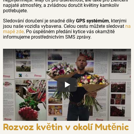
napjaté atmosféry, a zvládnou doručit květiny kamkoliv
potřebujete.
Sledování doručení je snadné díky
GPS systémům
, kterými
jsou naše vozidla vybavena. Celou cestu můžete sledovat
na
mapě zde
. Po úspěšném předání kytice vás okamžitě
informujeme prostřednictvím SMS zprávy.
Proč jsou květiny z Florea tak č
Rozvoz květin v okolí Mutěnic