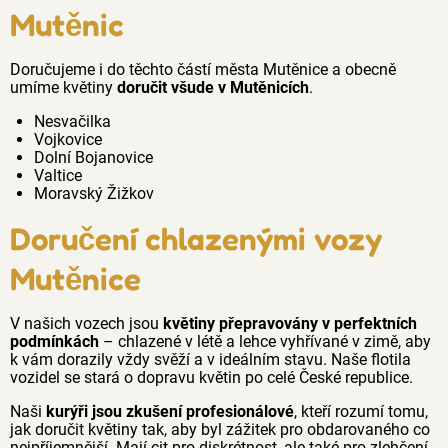
Mutěnic
Doručujeme i do těchto částí města Mutěnice a obecně
umíme květiny
doručit všude v Mutěnicích
.
Nesvačilka
Vojkovice
Dolní Bojanovice
Valtice
Moravský Žižkov
Doručení chlazenými vozy
Mutěnice
V našich vozech jsou
květiny přepravovány v perfektních
podmínkách
– chlazené v létě a lehce vyhřívané v zimě, aby
k vám dorazily vždy svěží a v ideálním stavu. Naše flotila
vozidel se stará o dopravu květin po celé České republice.
Naši
kurýři jsou zkušení profesionálové
, kteří rozumí tomu,
jak doručit květiny tak, aby byl zážitek pro obdarovaného co
nejpříjemnější. Mají cit pro diskrétnost, ale také pro zlehčení