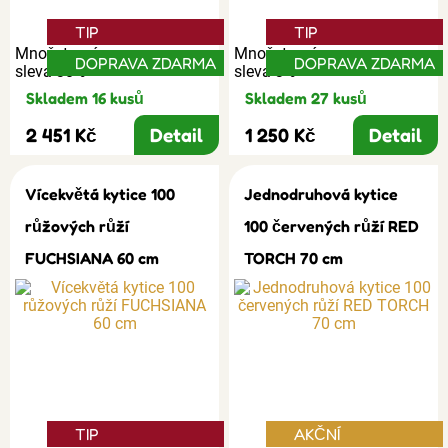
TIP
TIP
Množstevní
Množstevní
DOPRAVA ZDARMA
DOPRAVA ZDARMA
sleva 30%
sleva 3%
Skladem 16 kusů
Skladem 27 kusů
2 451 Kč
Detail
1 250 Kč
Detail
Vícekvětá kytice 100
Jednodruhová kytice
růžových růží
100 červených růží RED
FUCHSIANA 60 cm
TORCH 70 cm
TIP
AKČNÍ