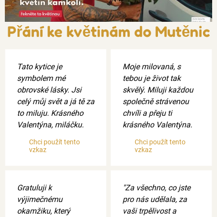
Přání ke květinám do Mutěnic
Tato kytice je
Moje milovaná, s
symbolem mé
tebou je život tak
obrovské lásky. Jsi
skvělý. Miluji každou
celý můj svět a já tě za
společně strávenou
to miluju. Krásného
chvíli a přeju ti
Valentýna, miláčku.
krásného Valentýna.
Chci použít tento
Chci použít tento
vzkaz
vzkaz
Gratuluji k
"Za všechno, co jste
výjimečnému
pro nás udělala, za
okamžiku, který
vaši trpělivost a