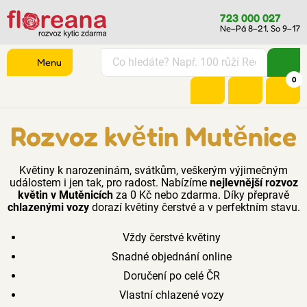
723 000 027
Ne–Pá 8–21, So 9–17
Menu
0
Rozvoz květin Mutěnice
Květiny k narozeninám, svátkům, veškerým výjimečným
událostem i jen tak, pro radost. Nabízíme
nejlevnější rozvoz
květin v Mutěnicích
za 0 Kč nebo zdarma. Díky přepravě
chlazenými vozy
dorazí květiny čerstvé a v perfektním stavu.
Vždy čerstvé květiny
Snadné objednání online
Doručení po celé ČR
Vlastní chlazené vozy