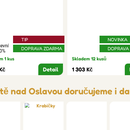
TIP
NOVINKA
evní
DOPRAVA ZDARMA
DOPRAVA
30%
m 1 kus
Skladem 12 kusů
 Kč
Detail
1 303 Kč
ě nad Oslavou doručujeme i dal