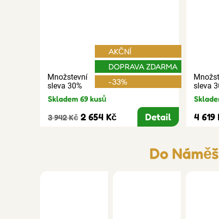
AKČNÍ
DOPRAVA ZDARMA
Množstevní
Množst
-33%
sleva 30%
sleva 
Skladem 69 kusů
Sklade
2 654 Kč
Detail
4 619
3 942 Kč
Do Náměšt