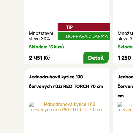
TIP
Množstevní
Množst
DOPRAVA ZDARMA
sleva 30%
sleva 
Skladem 16 kusů
Sklade
2 451 Kč
Detail
1 250
Jednodruhová kytice 100
Jednod
červených růží RED TORCH 70 cm
červen
cm