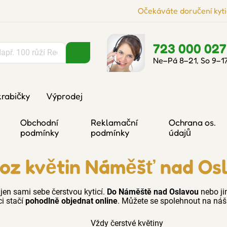
Očekáváte doručení kyti
723 000 027
Ne–Pá 8–21, So 9–1
krabičky
Výprodej
Obchodní
Reklamační
Ochrana os.
podmínky
podmínky
údajů
oz květin Náměšť nad Os
 jen sami sebe čerstvou kyticí.
Do Náměště nad Oslavou
nebo ji
ci stačí
pohodlně objednat online
. Můžete se spolehnout na náš 
Vždy čerstvé květiny