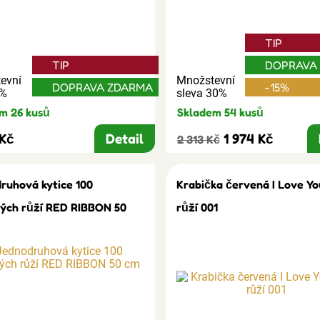
TIP
TIP
DOPRAVA
evní
Množstevní
DOPRAVA ZDARMA
-15%
3%
sleva 30%
m 26 kusů
Skladem 54 kusů
 Kč
Detail
1 974 Kč
2 313 Kč
ruhová kytice 100
Krabička červená I Love Yo
ých růží RED RIBBON 50
růží 001