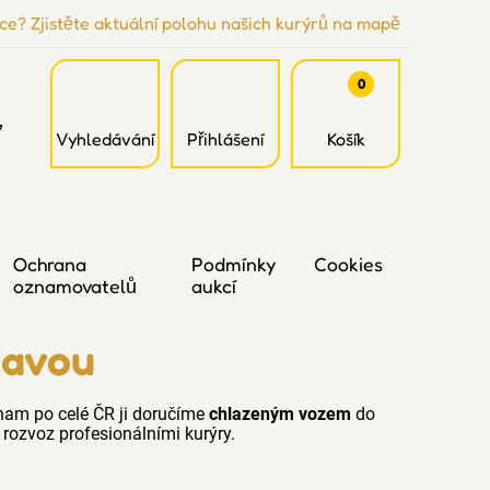
ce? Zjistěte aktuální polohu našich kurýrů na mapě
0
7
Vyhledávání
Přihlášení
Košík
Ochrana
Podmínky
Cookies
oznamovatelů
aukcí
lavou
nam po celé ČR ji doručíme
chlazeným vozem
do
rozvoz profesionálními kurýry.