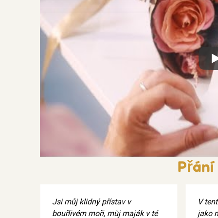
Xx
Přání
Jsi můj klidný přístav v
V tent
bouřlivém moři, můj maják v té
jako 