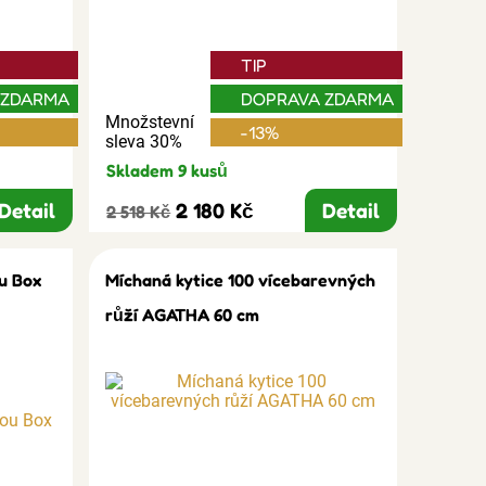
TIP
 ZDARMA
DOPRAVA ZDARMA
Množstevní
-13%
sleva 30%
Skladem 9 kusů
Detail
2 180 Kč
Detail
2 518 Kč
u Box
Míchaná kytice 100 vícebarevných
růží AGATHA 60 cm