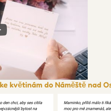
x
 ke květinám do Náměště nad O
o den chci, aby ses cítila
Maminko, příliš málo ti řík
nejvzácnější bytost na
moc pro mě znamenáš, ale