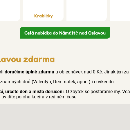
Krabičky
Celá nabídka do Náměště nad Oslavou
lavou zdarma
olí
doručíme úplně zdarma
u objednávek nad 0 Kč. Jinak jen za 
ýznamných dnů (Valentýn, Den matek, apod.) i o víkendu.
ci, určete den a místo doručení
. O zbytek se postaráme my. Vč
 uvidíte polohu kurýra v reálném čase.