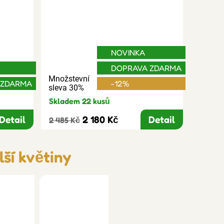
NOVINKA
DOPRAVA ZDARMA
Množstevní
 ZDARMA
-12%
sleva 30%
Skladem 22 kusů
Detail
2 180 Kč
Detail
2 485 Kč
ší květiny